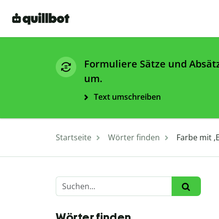
Formuliere Sätze und Absät
um.
Text umschreiben
Startseite
Wörter finden
Farbe mit ,
Wörter finden