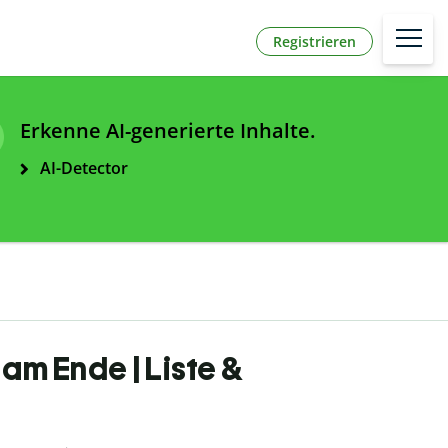
Registrieren
Erkenne AI-generierte Inhalte.
AI-Detector
am Ende | Liste &