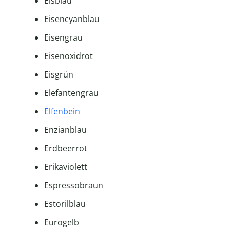
Eisblau
Eisencyanblau
Eisengrau
Eisenoxidrot
Eisgrün
Elefantengrau
Elfenbein
Enzianblau
Erdbeerrot
Erikaviolett
Espressobraun
Estorilblau
Eurogelb