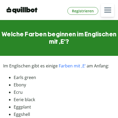
Registrieren
Welche Farben beginnen im Englischen
mit ,E‘?
Im Englischen gibt es einige
Farben mit ,E‘
am Anfang:
Earls green
Ebony
Ecru
Eerie black
Eggplant
Eggshell