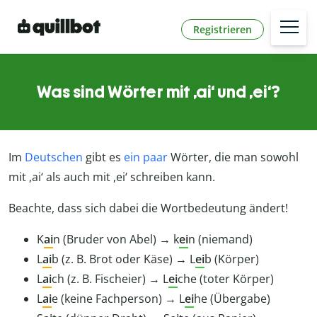
Registrieren
Was sind Wörter mit ,ai‘ und ,ei‘?
Im
Deutschen
gibt es
ein paar
Wörter, die man sowohl
mit ,ai‘ als auch mit ,ei‘ schreiben kann.
Beachte, dass sich dabei die Wortbedeutung ändert!
K
ai
n (Bruder von Abel) → k
ei
n (niemand)
L
ai
b (z. B. Brot oder Käse) → L
ei
b (Körper)
L
ai
ch (z. B. Fischeier) → L
ei
che (toter Körper)
L
ai
e (keine Fachperson) → L
ei
he (Übergabe)