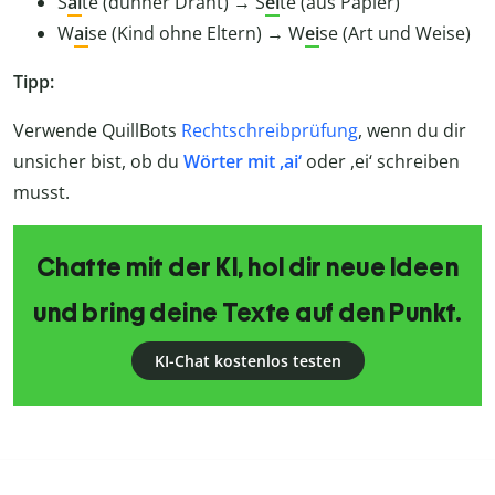
S
ai
te (dünner Draht) → S
ei
te (aus Papier)
W
ai
se (Kind ohne Eltern) → W
ei
se (Art und Weise)
Tipp:
Verwende QuillBots
Rechtschreibprüfung
, wenn du dir
unsicher bist, ob du
Wörter mit ,ai‘
oder ,ei‘ schreiben
musst.
Chatte mit der KI, hol dir neue Ideen
und bring deine Texte auf den Punkt.
KI-Chat kostenlos testen