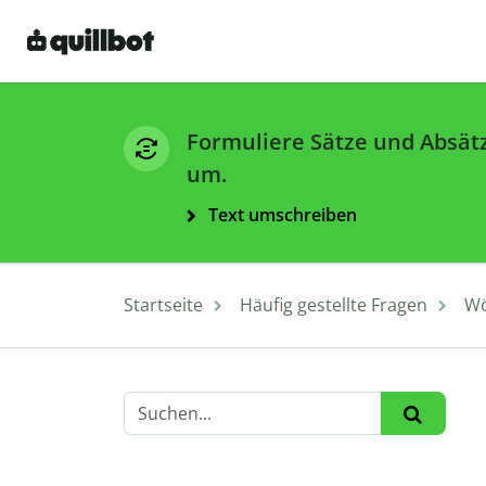
Formuliere Sätze und Absät
um.
Text umschreiben
Startseite
Häufig gestellte Fragen
Wö