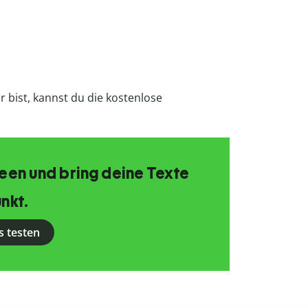
 bist, kannst du die kostenlose
Ideen und bring deine Texte
nkt.
s testen