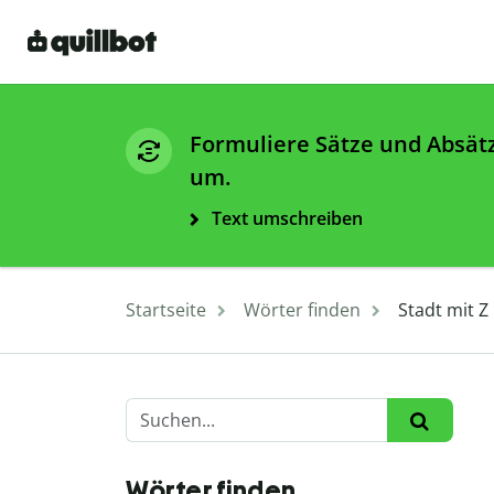
Formuliere Sätze und Absät
um.
Text umschreiben
Startseite
Wörter finden
Stadt mit Z
Wörter finden