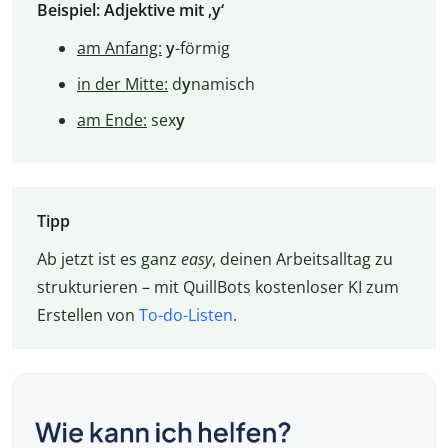
Beispiel: Adjektive mit ‚y‘
am Anfang:
y
-förmig
in der Mitte:
d
y
namisch
am Ende:
sex
y
Tipp
Ab jetzt ist es ganz
easy
, deinen Arbeitsalltag zu
strukturieren – mit QuillBots kostenloser KI zum
Erstellen von
To-do-Listen
.