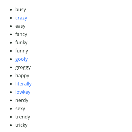
busy
crazy
easy
fancy
funky
funny
goofy
groggy
happy
literally
lowkey
nerdy
sexy
trendy
tricky