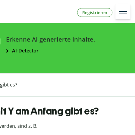
Registrieren
Erkenne AI-generierte Inhalte.
AI-Detector
gibt es?
t Y am Anfang gibt es?
rden, sind z. B.: