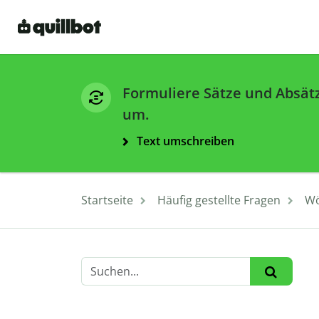
Formuliere Sätze und Absät
um.
Text umschreiben
Startseite
Häufig gestellte Fragen
Wö