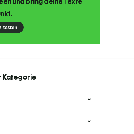
Ideen und bring deine Texte
nkt.
s testen
r Kategorie