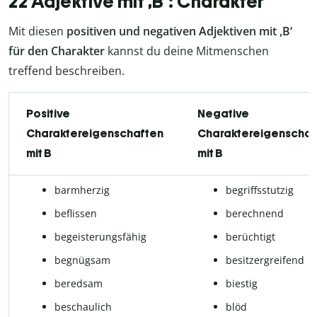
22 Adjektive mit ,B‘: Charakter
Mit diesen
positiven und negativen Adjektiven mit ,B‘
für den Charakter
kannst du deine Mitmenschen
treffend beschreiben.
Positive
Negative
Charaktereigenschaften
Charaktereigenschaf
mit B
mit B
barmherzig
begriffsstutzig
beflissen
berechnend
begeisterungsfähig
berüchtigt
begnügsam
besitzergreifend
beredsam
biestig
beschaulich
blöd