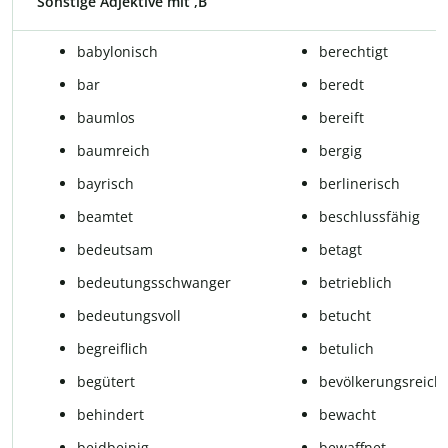
Sonstige Adjektive mit ,B‘
babylonisch
berechtigt
bar
beredt
baumlos
bereift
baumreich
bergig
bayrisch
berlinerisch
beamtet
beschlussfähig
bedeutsam
betagt
bedeutungsschwanger
betrieblich
bedeutungsvoll
betucht
begreiflich
betulich
begütert
bevölkerungsreich
behindert
bewacht
beidbeinig
bewaffnet