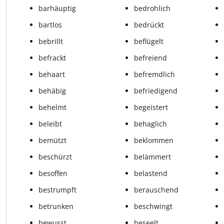
barhäuptig
bedrohlich
bartlos
bedrückt
bebrillt
beflügelt
befrackt
befreiend
behaart
befremdlich
behäbig
befriedigend
behelmt
begeistert
beleibt
behaglich
bemützt
beklommen
beschürzt
belämmert
besoffen
belastend
bestrumpft
berauschend
betrunken
beschwingt
bewusst
beseelt