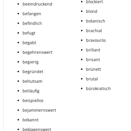
blockiert
beeindruckend
blond
befangen
botanisch
befindlich
brachial
befugt
bravourös
begabt
brillant
begehrenswert
brisant
begierig
brünett
begründet
brutal
behutsam
bürokratisch
beiläufig
beispiellos
bejammernswert
bekannt
beklagenswert