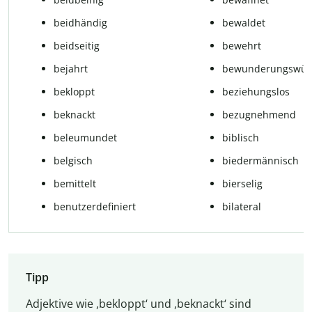
beidhändig
bewaldet
beidseitig
bewehrt
bejahrt
bewunderungswür
bekloppt
beziehungslos
beknackt
bezugnehmend
beleumundet
biblisch
belgisch
biedermännisch
bemittelt
bierselig
benutzerdefiniert
bilateral
Tipp
Adjektive wie ,bekloppt‘ und ,beknackt‘ sind