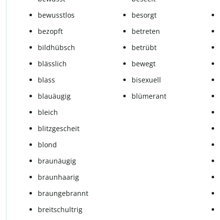
bewusstlos
besorgt
bezopft
betreten
bildhübsch
betrübt
blässlich
bewegt
blass
bisexuell
blauäugig
blümerant
bleich
blitzgescheit
blond
braunäugig
braunhaarig
braungebrannt
breitschultrig