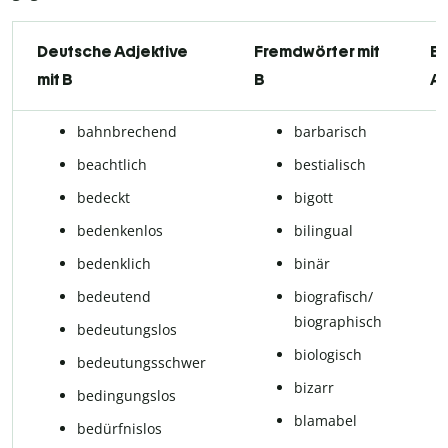
Deutsche Adjektive
Fremdwörter mit
En
mit B
B
Ad
bahnbrechend
barbarisch
beachtlich
bestialisch
bedeckt
bigott
bedenkenlos
bilingual
bedenklich
binär
bedeutend
biografisch/
biographisch
bedeutungslos
biologisch
bedeutungsschwer
bizarr
bedingungslos
blamabel
bedürfnislos