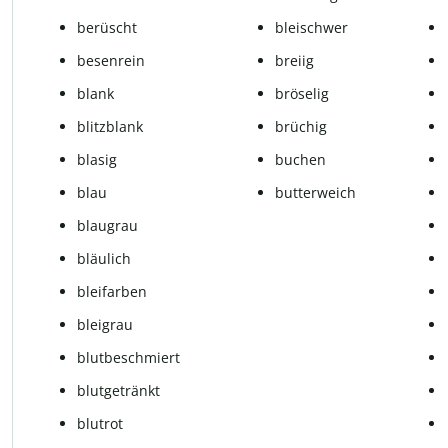
berüscht
bleischwer
besenrein
breiig
blank
bröselig
blitzblank
brüchig
blasig
buchen
blau
butterweich
blaugrau
bläulich
bleifarben
bleigrau
blutbeschmiert
blutgetränkt
blutrot