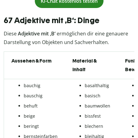
KI-Chat kostenlos testen
67 Adjektive mit ,B‘: Dinge
Diese
Adjektive mit ,B‘
ermöglichen dir eine genauere
Darstellung von Objekten und Sachverhalten.
Aussehen & Form
Material &
Funkt
Inhalt
Bewe
bauchig
basalthaltig
bauschig
basisch
behuft
baumwollen
beige
bissfest
beringt
blechern
bernsteinfarben
bleihaltig