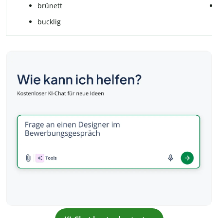
brünett
bucklig