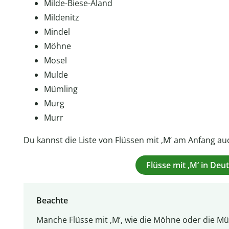
Milde-Biese-Aland
Mildenitz
Mindel
Möhne
Mosel
Mulde
Mümling
Murg
Murr
Du kannst die Liste von Flüssen mit ‚M‘ am Anfang au
Flüsse mit ‚M‘ in De
Beachte
Manche Flüsse mit ‚M‘, wie die Möhne oder die M