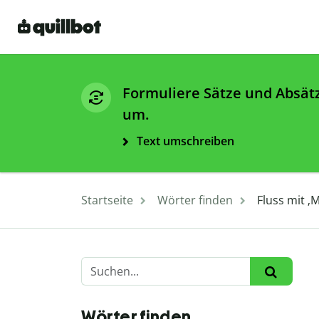
Formuliere Sätze und Absät
um.
Text umschreiben
Startseite
Wörter finden
Fluss mit ‚
Wörter finden