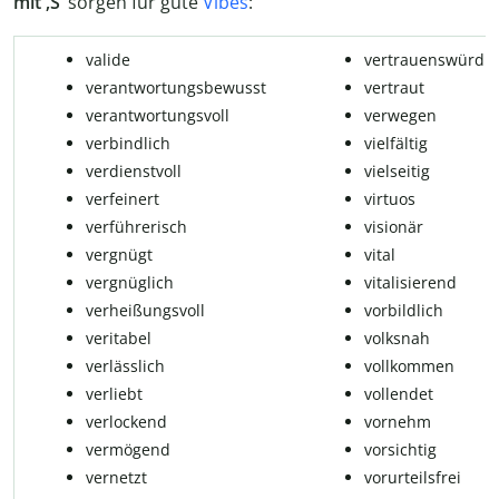
mit ‚S‘
sorgen für gute
Vibes
:
valide
vertrauenswürdig
verantwortungsbewusst
vertraut
verantwortungsvoll
verwegen
verbindlich
vielfältig
verdienstvoll
vielseitig
verfeinert
virtuos
verführerisch
visionär
vergnügt
vital
vergnüglich
vitalisierend
verheißungsvoll
vorbildlich
veritabel
volksnah
verlässlich
vollkommen
verliebt
vollendet
verlockend
vornehm
vermögend
vorsichtig
vernetzt
vorurteilsfrei