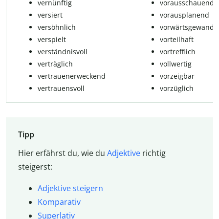
vernünftig
vorausschauend
versiert
vorausplanend
versöhnlich
vorwärtsgewandt
verspielt
vorteilhaft
verständnisvoll
vortrefflich
verträglich
vollwertig
vertrauenerweckend
vorzeigbar
vertrauensvoll
vorzüglich
Tipp
Hier erfährst du, wie du
Adjektive
richtig
steigerst:
Adjektive steigern
Komparativ
Superlativ