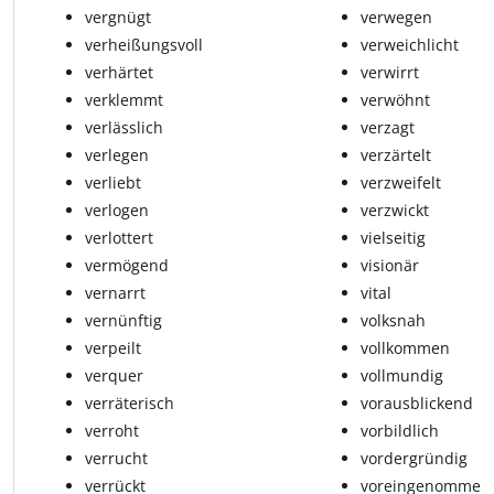
vergnügt
verwegen
verheißungsvoll
verweichlicht
verhärtet
verwirrt
verklemmt
verwöhnt
verlässlich
verzagt
verlegen
verzärtelt
verliebt
verzweifelt
verlogen
verzwickt
verlottert
vielseitig
vermögend
visionär
vernarrt
vital
vernünftig
volksnah
verpeilt
vollkommen
verquer
vollmundig
verräterisch
vorausblickend
verroht
vorbildlich
verrucht
vordergründig
verrückt
voreingenommen