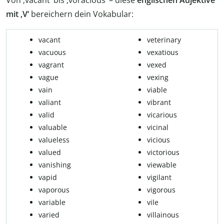
mit ‚V‘
bereichern dein Vokabular:
vacant
veterinary
vacuous
vexatious
vagrant
vexed
vague
vexing
vain
viable
valiant
vibrant
valid
vicarious
valuable
vicinal
valueless
vicious
valued
victorious
vanishing
viewable
vapid
vigilant
vaporous
vigorous
variable
vile
varied
villainous