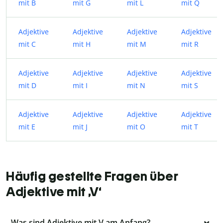
mit B
mit G
mit L
mit Q
Adjektive
Adjektive
Adjektive
Adjektive
mit C
mit H
mit M
mit R
Adjektive
Adjektive
Adjektive
Adjektive
mit D
mit I
mit N
mit S
Adjektive
Adjektive
Adjektive
Adjektive
mit E
mit J
mit O
mit T
Häufig gestellte Fragen über
Adjektive mit ‚V‘
Was sind Adjektive mit V am Anfang?