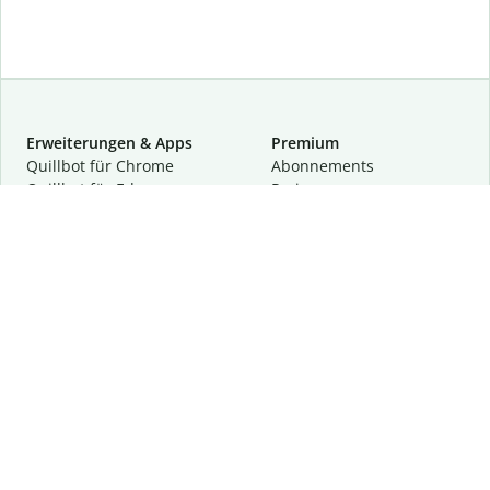
Erweiterungen & Apps
Premium
Quillbot für Chrome
Abon­ne­ments
Quillbot für Edge
Preise
Quillbot für Safari
Für Teams
Quillbot für Android
Partnerprogramm
Quillbot für iOS
Demo anfragen
Quillbot für Windows
Quillbot für macOS
Quillbot für Word
Tools
Unternehmen
Schreibhilfen
Über uns
Textkorrektur
Privatsphäre & Sicherheit
Zitieren und Originalität
Karriere
KI-Tools
Hilfe
Kontakt
Ressourcen