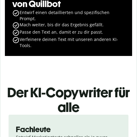
von Quillbot
Entwirf einen detaillierten und spezifischen
Prompt.
Mach weiter, bis dir das Ergebnis gefällt.
Passe den Text an, damit er zu dir passt.
Verfeinere deinen Text mit unseren anderen KI-
Tools.
Der KI-Copywriter für
alle
Slide 1 of 3
Fachleute