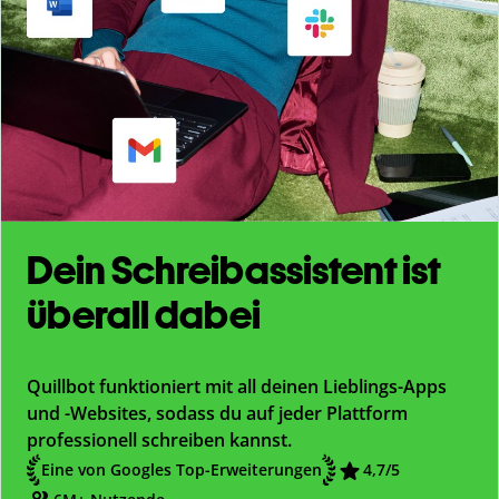
Dein Schreibassistent ist
überall dabei
Quillbot funktioniert mit all deinen Lieblings-Apps
und -Websites, sodass du auf jeder Plattform
professionell schreiben kannst.
Eine von Googles Top-Erweiterungen
4,7/5