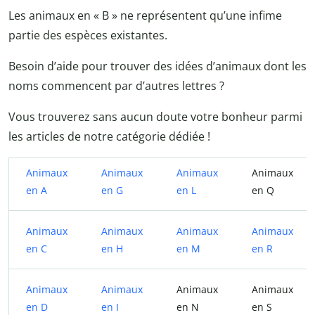
Les animaux en « B » ne représentent qu’une infime
partie des espèces existantes.
Besoin d’aide pour trouver des idées d’animaux dont les
noms commencent par d’autres lettres ?
Vous trouverez sans aucun doute votre bonheur parmi
les articles de notre catégorie dédiée !
Animaux
Animaux
Animaux
Animaux
en A
en G
en L
en Q
Animaux
Animaux
Animaux
Animaux
en C
en H
en M
en R
Animaux
Animaux
Animaux
Animaux
en D
en I
en N
en S