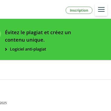
Inscription
Évitez le plagiat et créez un
contenu unique.
Logiciel anti-plagiat
 2025