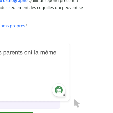
 d’orthographe
Quillbot répond présent à
ndes seulement, les coquilles qui peuvent se
noms propres
!