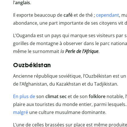
l’
anglais
.
Il exporte beaucoup de
café
et de thé ;
cependant
, m
abondance, une part importante de ses citoyens vit 
L’Ouganda est un pays qui marque ses visiteurs par 
gorilles de montagne à observer dans le parc national 
même le surnommait
la
Perle de l’Afrique
.
Ouzbékistan
Ancienne république soviétique, l’Ouzbékistan est un p
de l’Afghanistan, du Kazakhstan et du Tadjikistan.
En plus de
son
climat sec
et de son
folklore
notable, 
plaire aux touristes du monde entier, parmi lesquel
malgré
une culture musulmane dominante.
L’une de celles brassées sur place est même produite