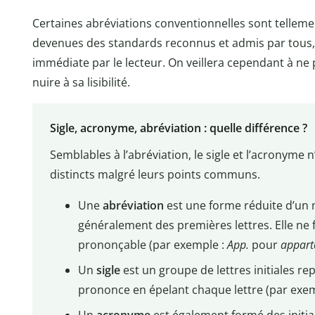
Certaines abréviations conventionnelles sont telleme
devenues des standards reconnus et admis par tous, 
immédiate par le lecteur. On veillera cependant à ne 
nuire à sa lisibilité.
Sigle, acronyme, abréviation : quelle différence ?
Semblables à l’abréviation, le sigle et l’acronyme
distincts malgré leurs points communs.
Une
abréviation
est une forme réduite d’un 
généralement des premières lettres. Elle n
prononçable (par exemple :
App.
pour
appar
Un
sigle
est un groupe de lettres initiales r
prononce en épelant chaque lettre (par exem
Un
acronyme
est également formé des initial