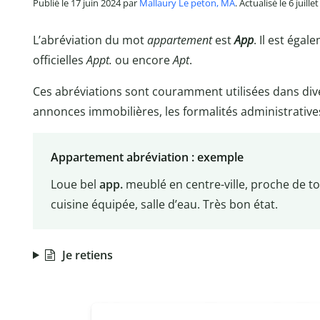
Publié le 17 juin 2024 par
Mallaury Le peton, MA
. Actualisé le 6 juille
L’abréviation du mot
appartement
est
App
. Il est égal
officielles
Appt.
ou encore
Apt
.
Ces abréviations sont couramment utilisées dans di
annonces immobilières, les formalités administratives
Appartement abréviation : exemple
Loue bel
app.
meublé en centre-ville, proche de to
cuisine équipée, salle d’eau. Très bon état.
Je retiens