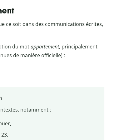
ment
que ce soit dans des communications écrites,
iation du mot
appartement
, principalement
es de manière officielle) :
n
ontextes, notamment :
louer,
123,