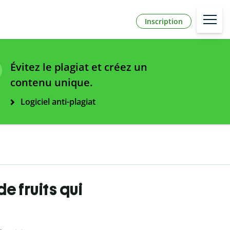
Inscription
Évitez le plagiat et créez un
contenu unique.
Logiciel anti-plagiat
de fruits qui