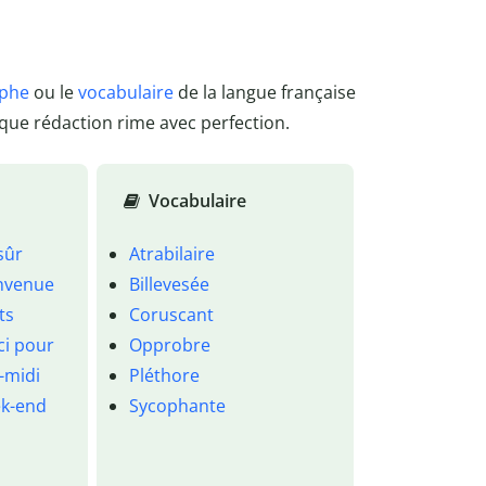
aphe
ou le
vocabulaire
de la langue française
que rédaction rime avec perfection.
Vocabulaire
sûr
Atrabilaire
nvenue
Billevesée
ts
Coruscant
ci pour
Opprobre
-midi
Pléthore
k-end
Sycophante