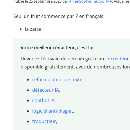
Publié le 25 septembre 2025 par
Anne-Sophie Tautou, MA
. Actualisé
Seul un fruit commence par Z en français :
la zatte
Votre meilleur rédacteur, c’est lui.
Devenez l’écrivain de demain grâce au
correcteur
disponible gratuitement, avec de nombreuses fonc
reformulateur de texte
,
détecteur IA
,
chatbot IA
,
logiciel anti-plagiat
,
traducteur
,