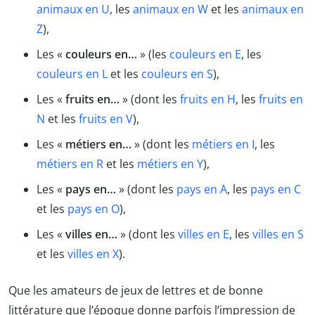
animaux en U
, les
animaux en W
et les
animaux en
Z
),
Les «
couleurs en…
» (les
couleurs en E
, les
couleurs en L
et les
couleurs en S
),
Les «
fruits en…
» (dont les
fruits en H
, les
fruits en
N
et les
fruits en V
),
Les «
métiers en…
» (dont les
métiers en I
, les
métiers en R
et les
métiers en Y
),
Les «
pays en…
» (dont les
pays en A
, les
pays en C
et les
pays en O
),
Les «
villes en…
» (dont les
villes en E
, les
villes en S
et les
villes en X
).
Que les amateurs de jeux de lettres et de bonne
littérature que l’époque donne parfois l’impression de