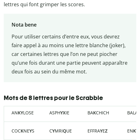
lettres qui font grimper les scores.
Nota bene
Pour utiliser certains d’entre eux, vous devrez
faire appel à au moins une lettre blanche (joker),
car certaines lettres que l’on ne peut piocher
qu’une fois durant une partie peuvent apparaître
deux fois au sein du même mot.
Mots de 8 lettres pour le Scrabble
AN
KY
LOSE
ASPH
YX
IE
BA
K
CHICH
BALA
COC
K
NE
Y
S
C
Y
MRI
Q
UE
EFFRA
Y
E
Z
EN
KY