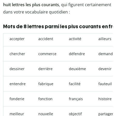
huit lettres les plus courants
, qui figurent certainement
dans votre vocabulaire quotidien :
Mots de 8 lettres parmi les plus courants en fr
accepter
accident
activité
ailleurs
chercher
commerce
défendre
demande
dessiner
derrière
deuxième
devenir
entendre
fabrique
facilité
fauteuil
fonderie
fonction
français
histoire
meilleur
nouvelle
objectif
partager