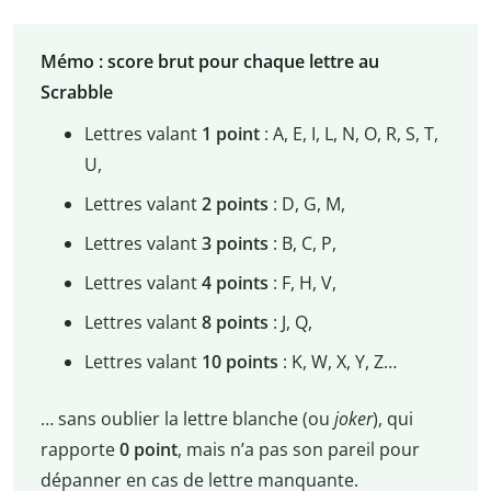
Mémo : score brut pour chaque lettre au
Scrabble
Lettres valant
1 point
: A, E, I, L, N, O, R, S, T,
U,
Lettres valant
2 points
: D, G, M,
Lettres valant
3 points
: B, C, P,
Lettres valant
4 points
: F, H, V,
Lettres valant
8 points
: J, Q,
Lettres valant
10 points
: K, W, X, Y, Z…
… sans oublier la lettre blanche (ou
joker
), qui
rapporte
0 point
, mais n’a pas son pareil pour
dépanner en cas de lettre manquante.