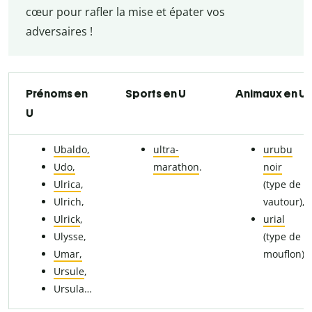
cœur pour rafler la mise et épater vos
adversaires !
Prénoms en
Sports en U
Animaux en U
U
Ubaldo,
ultra-
urubu
Udo,
marathon
.
noir
Ulrica
,
(type de
Ulrich,
vautour),
Ulrick
,
urial
Ulysse,
(type de
Umar,
mouflon).
Ursule
,
Ursula…