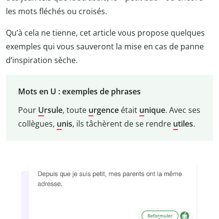
les mots fléchés ou croisés.
Qu’à cela ne tienne, cet article vous propose quelques
exemples qui vous sauveront la mise en cas de panne
d’inspiration sèche.
Mots en U : exemples de phrases
Pour
U
rsule
, toute
u
rgence
était
u
nique
. Avec ses
collègues,
u
nis
, ils tâchèrent de se rendre
u
tiles
.