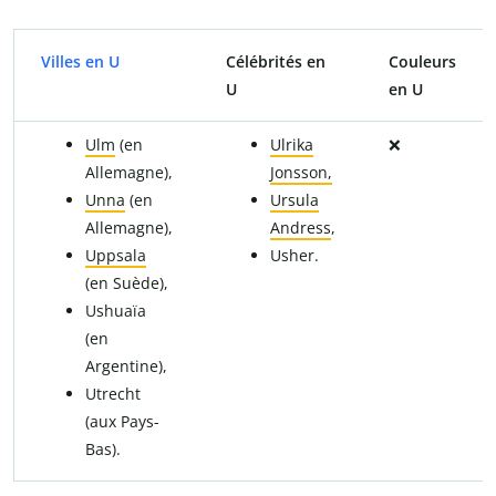
Villes en U
Célébrités en
Couleurs
U
en U
Ulm
(en
Ulrika
❌
Allemagne),
Jonsson,
Unna
(en
Ursula
Allemagne),
Andress
,
Uppsala
Usher.
(en Suède),
Ushuaïa
(en
Argentine),
Utrecht
(aux Pays-
Bas).