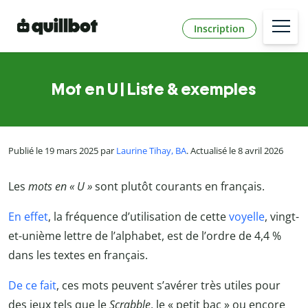
Inscription
Mot en U | Liste & exemples
Publié le 19 mars 2025 par
Laurine Tihay, BA
. Actualisé le 8 avril 2026
Les
mots en « U »
sont plutôt courants en français.
En effet
, la fréquence d’utilisation de cette
voyelle
, vingt-
et-unième lettre de l’alphabet, est de l’ordre de 4,4 %
dans les textes en français.
De ce fait
, ces mots peuvent s’avérer très utiles pour
des jeux tels que le
Scrabble
, le « petit bac » ou encore