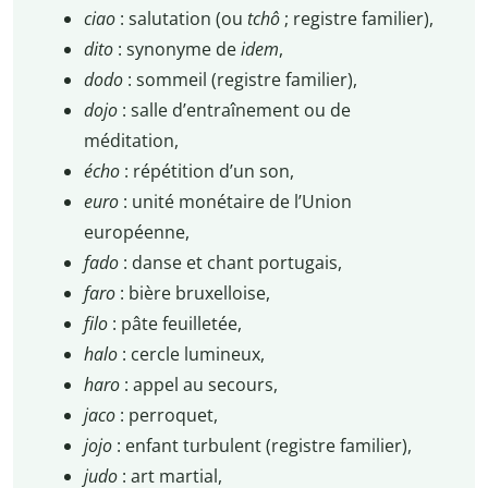
ciao
: salutation (ou
tchô
; registre familier),
dito
: synonyme de
idem
,
dodo
: sommeil (registre familier),
dojo
: salle d’entraînement ou de
méditation,
écho
: répétition d’un son,
euro
: unité monétaire de l’Union
européenne,
fado
: danse et chant portugais,
faro
: bière bruxelloise,
filo
: pâte feuilletée,
halo
: cercle lumineux,
haro
: appel au secours,
jaco
: perroquet,
jojo
: enfant turbulent (registre familier),
judo
: art martial,