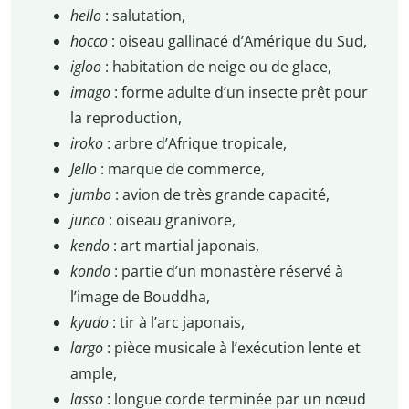
hello
: salutation,
hocco
: oiseau gallinacé d’Amérique du Sud,
igloo
: habitation de neige ou de glace,
imago
: forme adulte d’un insecte prêt pour
la reproduction,
iroko
: arbre d’Afrique tropicale,
Jello
: marque de commerce,
jumbo
: avion de très grande capacité,
junco
: oiseau granivore,
kendo
: art martial japonais,
kondo
: partie d’un monastère réservé à
l’image de Bouddha,
kyudo
: tir à l’arc japonais,
largo
: pièce musicale à l’exécution lente et
ample,
lasso
: longue corde terminée par un nœud