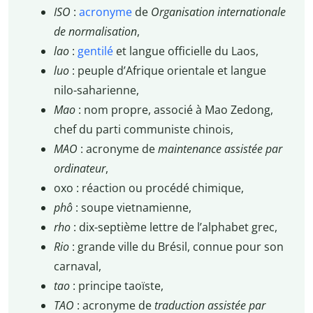
ISO
:
acronyme
de
Organisation internationale
de normalisation
,
lao
:
gentilé
et langue officielle du Laos,
luo
: peuple d’Afrique orientale et langue
nilo-saharienne,
Mao
: nom propre, associé à Mao Zedong,
chef du parti communiste chinois,
MAO
: acronyme de
maintenance assistée par
ordinateur
,
oxo : réaction ou procédé chimique,
phô
: soupe vietnamienne,
rho
: dix-septième lettre de l’alphabet grec,
Rio
: grande ville du Brésil, connue pour son
carnaval,
tao
: principe taoïste,
TAO
: acronyme de
traduction assistée par