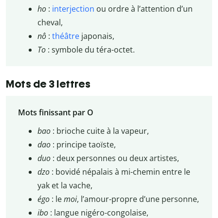
ho
:
interjection
ou ordre à l’attention d’un
cheval,
nô
:
théâtre
japonais,
To
: symbole du téra-octet.
Mots de 3 lettres
Mots finissant par O
bao
: brioche cuite à la vapeur,
dao
: principe taoïste,
duo
: deux personnes ou deux artistes,
dzo
: bovidé népalais à mi-chemin entre le
yak et la vache,
égo
: le
moi
, l’amour-propre d’une personne,
ibo
: langue nigéro-congolaise,