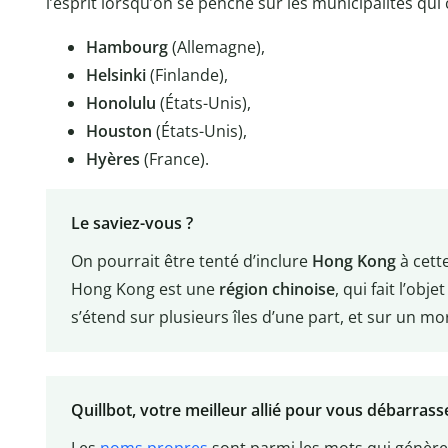
l’esprit lorsqu’on se penche sur les municipalités qui
Hambourg
(Allemagne),
Helsinki
(Finlande),
Honolulu
(États-Unis),
Houston
(États-Unis),
Hyères
(France).
Le saviez-vous ?
On pourrait être tenté d’inclure
Hong Kong
à cette
Hong Kong est une
région
chinoise
, qui fait l’obj
s’étend sur plusieurs îles d’une part, et sur un mo
Quillbot, votre meilleur allié pour vous débarras