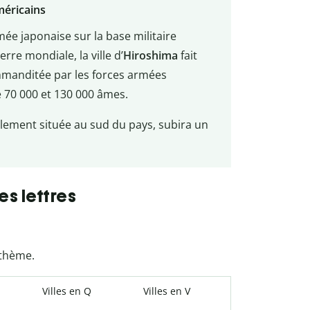
méricains
ée japonaise sur la base militaire
re mondiale, la ville d’
Hiroshima
fait
mmanditée par les forces armées
 70 000 et 130 000 âmes.
galement située au sud du pays, subira un
es lettres
 thème.
Villes en Q
Villes en V