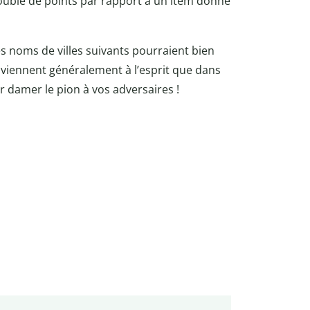
double de points par rapport à un item donné
 les noms de villes suivants pourraient bien
us viennent généralement à l’esprit que dans
damer le pion à vos adversaires !