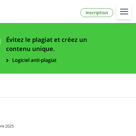
Inscription
Évitez le plagiat et créez un
contenu unique.
Logiciel anti-plagiat
s
bre 2025