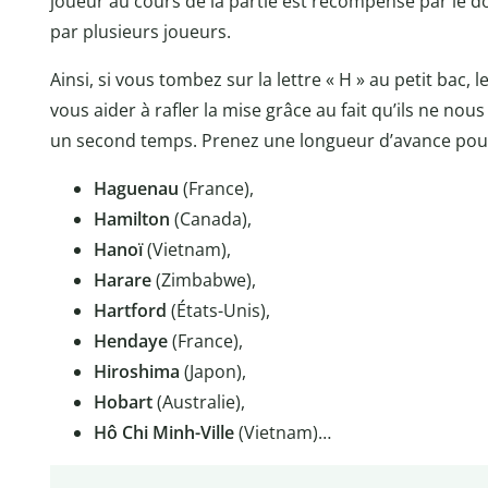
joueur au cours de la partie est récompensé par le 
par plusieurs joueurs.
Ainsi, si vous tombez sur la lettre « H » au petit bac,
vous aider à rafler la mise grâce au fait qu’ils ne no
un second temps. Prenez une longueur d’avance pour 
Haguenau
(France),
Hamilton
(Canada),
Hanoï
(Vietnam),
Harare
(Zimbabwe),
Hartford
(États-Unis),
Hendaye
(France),
Hiroshima
(Japon),
Hobart
(Australie),
Hô Chi Minh-Ville
(Vietnam)…