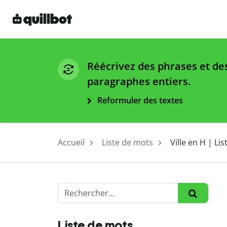
Réécrivez des phrases et de
paragraphes entiers.
Reformuler des textes
Accueil
Liste de mots
Ville en H | Li
Liste de mots