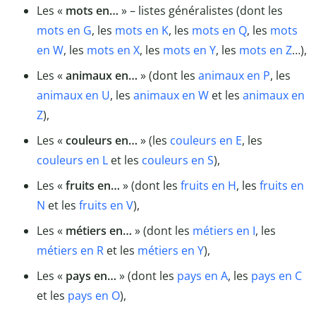
Les «
mots en…
» – listes généralistes (dont les
mots en G
, les
mots en K
, les
mots en Q
, les
mots
en W
, les
mots en X
, les
mots en Y
, les
mots en Z
…),
Les «
animaux en…
» (dont les
animaux en P
, les
animaux en U
, les
animaux en W
et les
animaux en
Z
),
Les «
couleurs en…
» (les
couleurs en E
, les
couleurs en L
et les
couleurs en S
),
Les «
fruits en…
» (dont les
fruits en H
, les
fruits en
N
et les
fruits en V
),
Les «
métiers en…
» (dont les
métiers en I
, les
métiers en R
et les
métiers en Y
),
Les «
pays en…
» (dont les
pays en A
, les
pays en C
et les
pays en O
),