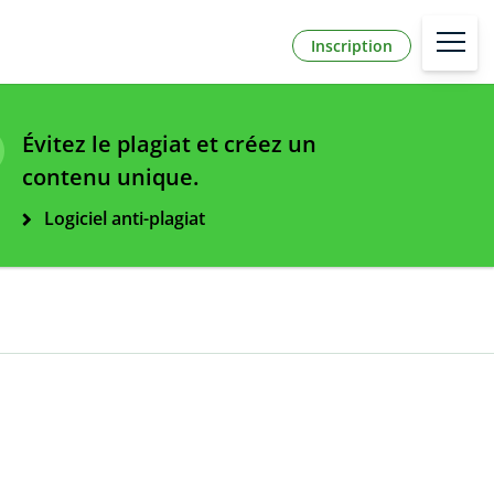
Inscription
Évitez le plagiat et créez un
contenu unique.
Logiciel anti-plagiat