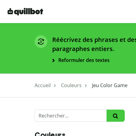
Réécrivez des phrases et de
paragraphes entiers.
Reformuler des textes
Accueil
Couleurs
Jeu Color Game
Couleurs