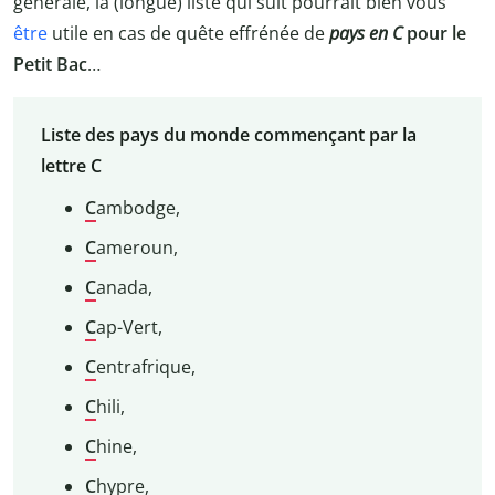
générale, la (longue) liste qui suit pourrait bien vous
être
utile en cas de quête effrénée de
pays en C
pour le
Petit Bac
…
Liste des pays du monde commençant par la
lettre C
C
ambodge,
C
ameroun,
C
anada,
C
ap-Vert,
C
entrafrique,
C
hili,
C
hine,
C
hypre,