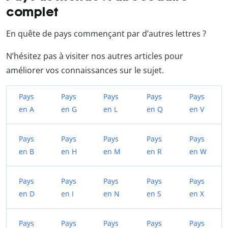
complet
En quête de pays commençant par d’autres lettres ?
N’hésitez pas à visiter nos autres articles pour
améliorer vos connaissances sur le sujet.
Pays
Pays
Pays
Pays
Pays
en A
en G
en L
en Q
en V
Pays
Pays
Pays
Pays
Pays
en B
en H
en M
en R
en W
Pays
Pays
Pays
Pays
Pays
en D
en I
en N
en S
en X
Pays
Pays
Pays
Pays
Pays