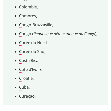
C
olombie,
C
omores,
C
ongo-Brazzaville,
C
ongo (
République démocratique du Congo
),
C
orée du Nord,
C
orée du Sud,
C
osta Rica,
C
ôte d’Ivoire,
C
roatie,
C
uba,
C
uraçao.