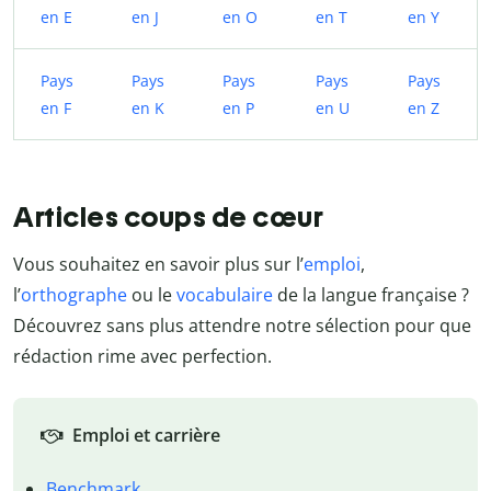
en E
en J
en O
en T
en Y
Pays
Pays
Pays
Pays
Pays
en F
en K
en P
en U
en Z
Articles coups de cœur
Vous souhaitez en savoir plus sur l’
emploi
,
l’
orthographe
ou le
vocabulaire
de la langue française ?
Découvrez sans plus attendre notre sélection pour que
rédaction rime avec perfection.
Emploi et carrière
Benchmark