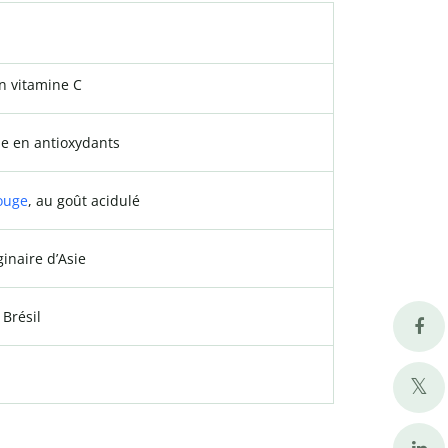
 en vitamine C
che en antioxydants
ouge
, au goût acidulé
ginaire d’Asie
 Brésil