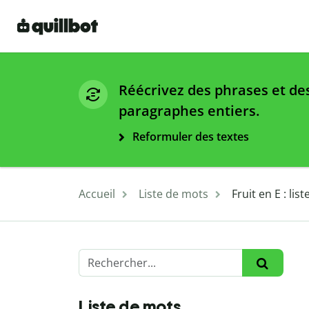
Réécrivez des phrases et de
paragraphes entiers.
Reformuler des textes
Accueil
Liste de mots
Fruit en E : lis
Liste de mots