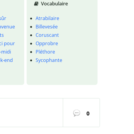
Vocabulaire
sûr
Atrabilaire
nvenue
Billevesée
ts
Coruscant
ci pour
Opprobre
-midi
Pléthore
k-end
Sycophante
0