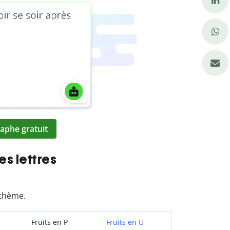
aphe gratuit
es lettres
 thème.
Fruits en P
Fruits en U