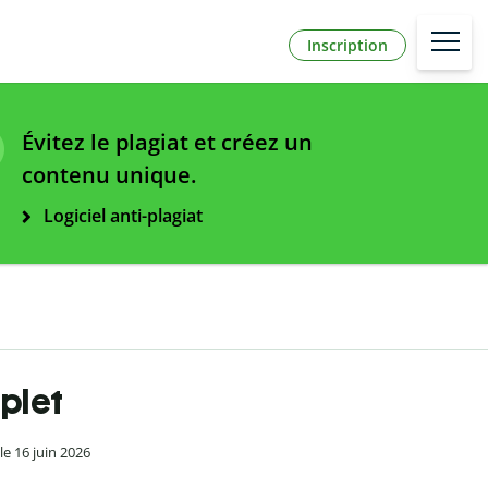
Inscription
Évitez le plagiat et créez un
contenu unique.
Logiciel anti-plagiat
mplet
 le 16 juin 2026