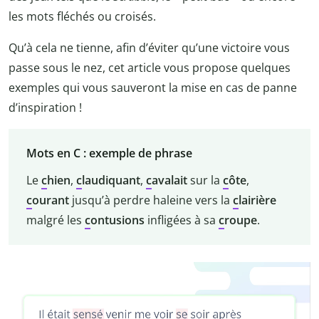
les mots fléchés ou croisés.
Qu’à cela ne tienne, afin d’éviter qu’une victoire vous
passe sous le nez, cet article vous propose quelques
exemples qui vous sauveront la mise en cas de panne
d’inspiration !
Mots en C : exemple de phrase
Le
c
hien
,
c
laudiquant
,
c
avalait
sur la
c
ôte
,
c
ourant
jusqu’à perdre haleine vers la
c
lairière
malgré les
c
ontusions
infligées à sa
c
roupe
.