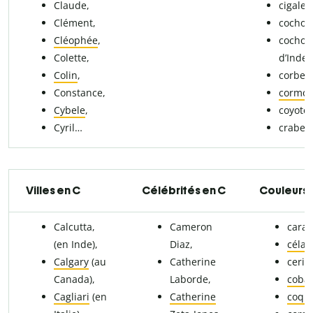
Claude,
cigale,
Clément,
cochon
Cléophée
,
cochon
Colette,
d’Inde,
Colin
,
corbea
Constance,
cormor
Cybele
,
coyote,
Cyril…
crabe…
Villes en C
Célébrités en C
Couleurs 
Calcutta,
Cameron
caram
(en Inde),
Diaz,
céla
Calgary
(au
Catherine
ceris
Canada),
Laborde,
cobal
Cagliari
(en
Catherine
coque