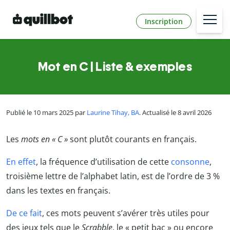
Inscription
Mot en C | Liste & exemples
Publié le 10 mars 2025 par
Laurine Tihay, BA
. Actualisé le 8 avril 2026
Les
mots en « C »
sont plutôt courants en français.
En effet
, la fréquence d’utilisation de cette
consonne
,
troisième lettre de l’alphabet latin, est de l’ordre de 3 %
dans les textes en français.
De ce fait
, ces mots peuvent s’avérer très utiles pour
des jeux tels que le
Scrabble
, le « petit bac » ou encore