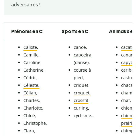
adversaires !
Prénoms en C
Sports en C
Animaux en
Calixte
,
canoë,
cacato
Camille,
capoeira
canard
Caroline,
(danse),
capyba
Catherine,
course à
caribou
Cédric,
pied,
castor,
Céleste,
criquet,
chacal,
Célian
,
croquet,
chame
Charles,
crossfit
,
chat,
Charlotte,
curling,
chien,
Chloé,
cyclisme…
chien 
Christophe,
prairie
,
Clara,
chimpa