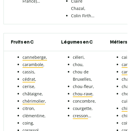
France)…
Claire
Chazal,
Colin Firth…
Fruits en C
Légumes en C
Métiers e
canneberge,
céleri,
caiss
carambole
,
chou,
cam
cassis,
chou de
carr
cédrat
,
Bruxelles,
char
cerise,
chou-fleur,
chau
châtaigne,
chou-rave
,
chef(
chérimolier
,
concombre,
cuisi
citron,
courgette,
chim
clémentine,
cresson
…
chir
coing,
coiff
corossol
…
comp