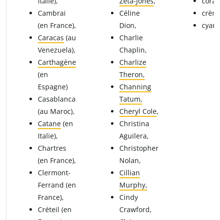
Italie),
Zeta-Jones
,
corail
Cambrai
Céline
crèm
(en France),
Dion,
cyan
Caracas
(au
Charlie
Venezuela),
Chaplin,
Carthagène
Charlize
(en
Theron,
Espagne)
Channing
Casablanca
Tatum,
(au Maroc),
Cheryl Cole
,
Catane
(en
Christina
Italie),
Aguilera,
Chartres
Christopher
(en France),
Nolan,
Clermont-
Cillian
Ferrand (en
Murphy,
France),
Cindy
Créteil (en
Crawford,