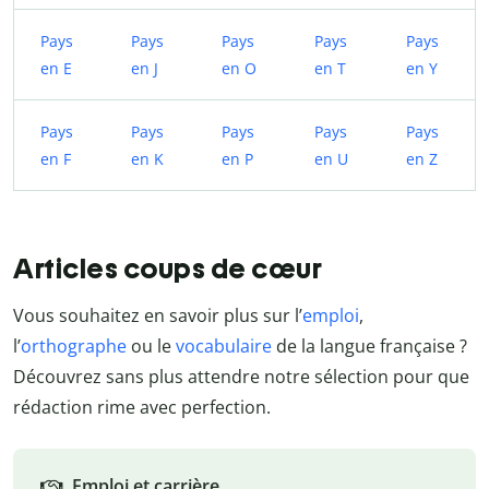
Pays
Pays
Pays
Pays
Pays
en E
en J
en O
en T
en Y
Pays
Pays
Pays
Pays
Pays
en F
en K
en P
en U
en Z
Articles coups de cœur
Vous souhaitez en savoir plus sur l’
emploi
,
l’
orthographe
ou le
vocabulaire
de la langue française ?
Découvrez sans plus attendre notre sélection pour que
rédaction rime avec perfection.
Emploi et carrière