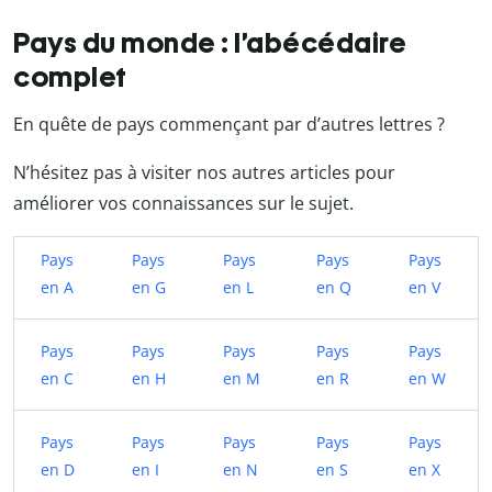
Pays du monde : l’abécédaire
complet
En quête de pays commençant par d’autres lettres ?
N’hésitez pas à visiter nos autres articles pour
améliorer vos connaissances sur le sujet.
Pays
Pays
Pays
Pays
Pays
en A
en G
en L
en Q
en V
Pays
Pays
Pays
Pays
Pays
en C
en H
en M
en R
en W
Pays
Pays
Pays
Pays
Pays
en D
en I
en N
en S
en X