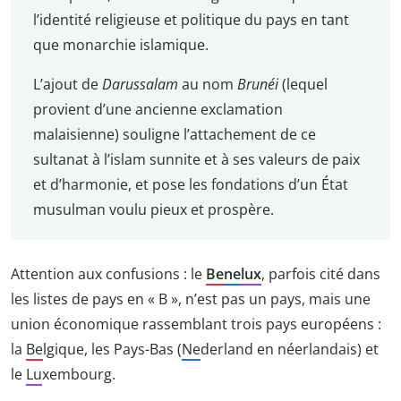
l’identité religieuse et politique du pays en tant
que monarchie islamique.
L’ajout de
Darussalam
au nom
Brunéi
(lequel
provient d’une ancienne exclamation
malaisienne) souligne l’attachement de ce
sultanat à l’islam sunnite et à ses valeurs de paix
et d’harmonie, et pose les fondations d’un État
musulman voulu pieux et prospère.
Attention aux confusions : le
Be
ne
lux
, parfois cité dans
les listes de pays en « B », n’est pas un pays, mais une
union économique rassemblant trois pays européens :
la
Be
lgique, les Pays-Bas (
Ne
derland en néerlandais) et
le
Lu
xembourg.