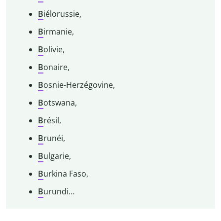
B
iélorussie,
B
irmanie,
B
olivie,
B
onaire,
B
osnie-Herzégovine,
B
otswana,
B
résil,
B
runéi,
B
ulgarie,
B
urkina Faso,
B
urundi…