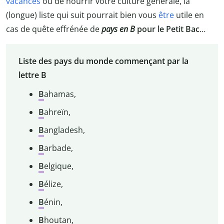
vacances
ou de nourrir votre culture générale, la
(longue) liste qui suit pourrait bien vous
être
utile en
cas de quête effrénée de
pays en B
pour le Petit Bac
…
Liste des pays du monde commençant par la
lettre B
B
ahamas,
B
ahreïn,
B
angladesh,
B
arbade,
B
elgique,
B
élize,
B
énin,
B
houtan,