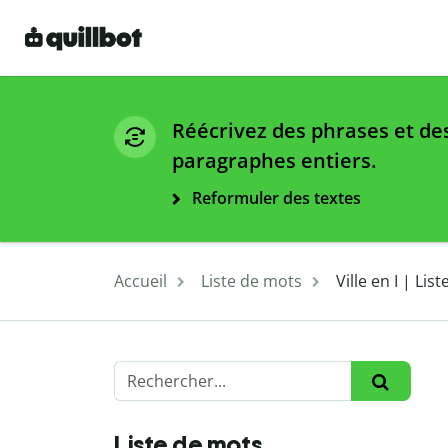
Réécrivez des phrases et de
paragraphes entiers.
Reformuler des textes
Accueil
Liste de mots
Ville en I | Lis
Liste de mots