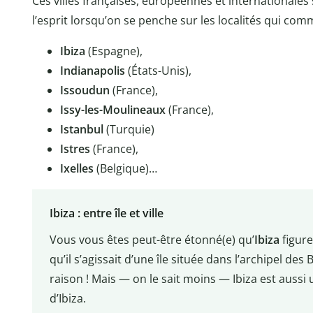
Ces villes françaises, européennes et internationales
l’esprit lorsqu’on se penche sur les localités qui comme
Ibiza
(Espagne),
Indianapolis
(États-Unis),
Issoudun
(France),
Issy-les-Moulineaux
(France),
Istanbul
(Turquie)
Istres
(France),
Ixelles
(Belgique)…
Ibiza : entre île et ville
Vous vous êtes peut-être étonné(e) qu’
Ibiza
figure
qu’il s’agissait d’une île située dans l’archipel de
raison ! Mais — on le sait moins — Ibiza est aussi
d’Ibiza.