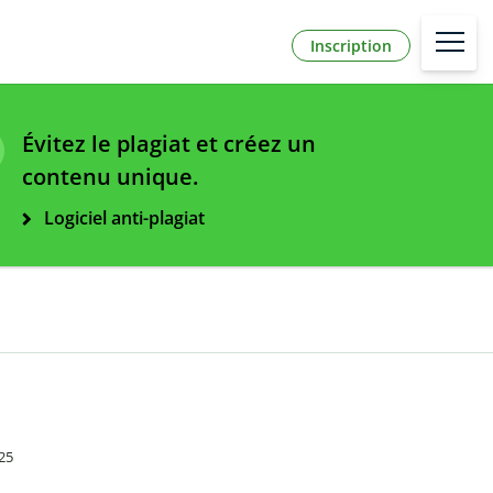
Inscription
Évitez le plagiat et créez un
contenu unique.
Logiciel anti-plagiat
025