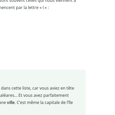
 sont souvent celles qui nous viennent à
ncent par la lettre « I » :
 dans cette liste, car vous aviez en tête
s Baléares… Et vous avez parfaitement
 une
ville
. C’est même la capitale de l’île