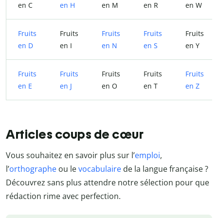
en C
en H
en M
en R
en W
Fruits
Fruits
Fruits
Fruits
Fruits
en D
en I
en N
en S
en Y
Fruits
Fruits
Fruits
Fruits
Fruits
en E
en J
en O
en T
en Z
Articles coups de cœur
Vous souhaitez en savoir plus sur l’
emploi
,
l’
orthographe
ou le
vocabulaire
de la langue française ?
Découvrez sans plus attendre notre sélection pour que
rédaction rime avec perfection.