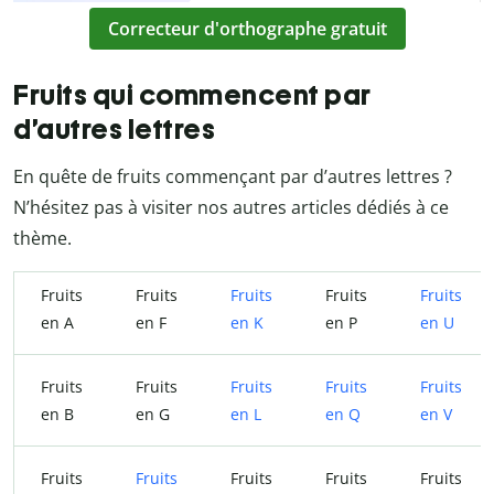
Correcteur d'orthographe gratuit
Fruits qui commencent par
d’autres lettres
En quête de fruits commençant par d’autres lettres ?
N’hésitez pas à visiter nos autres articles dédiés à ce
thème.
Fruits
Fruits
Fruits
Fruits
Fruits
en A
en F
en K
en P
en U
Fruits
Fruits
Fruits
Fruits
Fruits
en B
en G
en L
en Q
en V
Fruits
Fruits
Fruits
Fruits
Fruits