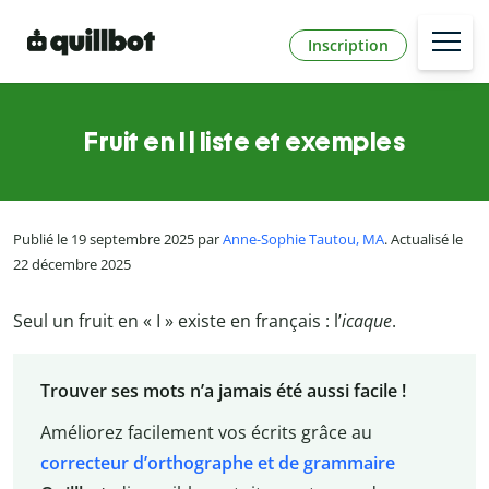
Inscription
Fruit en I | liste et exemples
Publié le 19 septembre 2025 par
Anne-Sophie Tautou, MA
. Actualisé le
22 décembre 2025
Seul un fruit en « I » existe en français : l’
icaque
.
Trouver ses mots n’a jamais été aussi facile !
Améliorez facilement vos écrits grâce au
correcteur d’orthographe et de grammaire