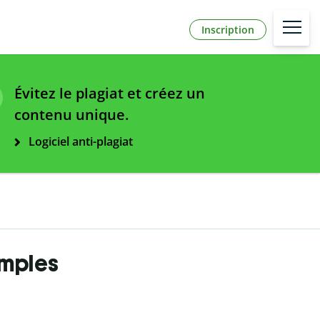
Inscription
Évitez le plagiat et créez un
contenu unique.
Logiciel anti-plagiat
emples