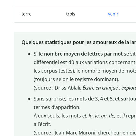
terre
trois
venir
Quelques statistiques pour les amoureux de la l
Si le
nombre moyen de lettres par mot
se sit
différentiel est dû aux variations concernan
les corpus testés), le nombre moyen de mots
(toujours selon le registre dominant).
(source : Driss Ablali,
Écrire en critique : expl
Sans surprise, les
mots de 3, 4 et 5, et surtou
termes d’apparition.
À eux seuls, les mots
et
,
la
,
le
,
un
,
de
, et
il
repr
à l’écrit.
(source : Jean-Marc Muroni, chercheur en di