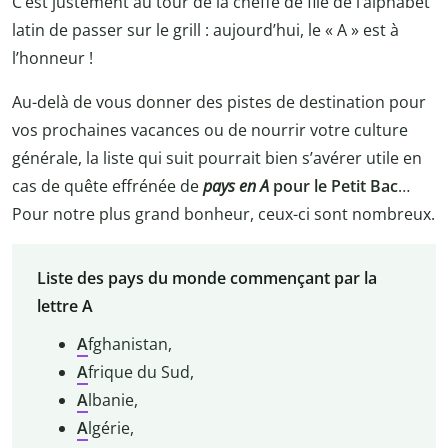
C’est justement au tour de la cheffe de file de l’alphabet
latin de passer sur le grill : aujourd’hui, le « A » est à
l’honneur !
Au-delà de vous donner des pistes de destination pour
vos prochaines vacances ou de nourrir votre culture
générale, la liste qui suit pourrait bien s’avérer utile en
cas de quête effrénée de
pays en A
pour le Petit Bac
…
Pour notre plus grand bonheur, ceux-ci sont nombreux.
Liste des pays du monde commençant par la
lettre A
A
fghanistan,
A
frique du Sud,
A
lbanie,
A
lgérie,