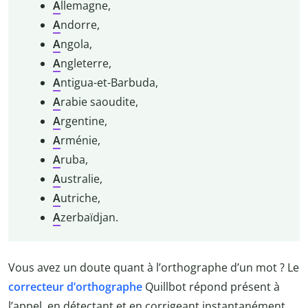
A
llemagne,
A
ndorre,
A
ngola,
A
ngleterre,
A
ntigua-et-Barbuda,
A
rabie saoudite,
A
rgentine,
A
rménie,
A
ruba,
A
ustralie,
A
utriche,
A
zerbaïdjan.
Vous avez un doute quant à l’orthographe d’un mot ? Le
correcteur d’orthographe
Quillbot répond présent à
l’appel, en détectant et en corrigeant instantanément