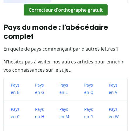
Correcteur d'orthographe gratuit
Pays du monde : l’abécédaire
complet
En quête de pays commençant par d’autres lettres ?
N’hésitez pas à visiter nos autres articles pour enrichir
vos connaissances sur le sujet.
Pays
Pays
Pays
Pays
Pays
en B
en G
en L
en Q
en V
Pays
Pays
Pays
Pays
Pays
en C
en H
en M
en R
en W