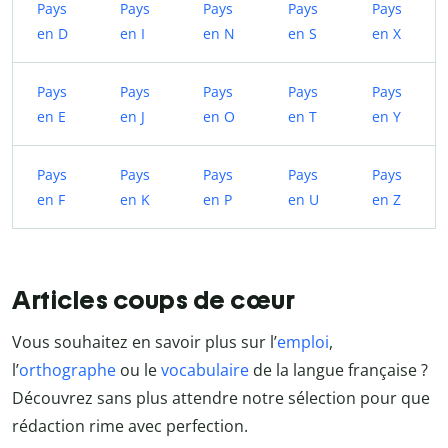
Pays
Pays
Pays
Pays
Pays
en D
en I
en N
en S
en X
Pays
Pays
Pays
Pays
Pays
en E
en J
en O
en T
en Y
Pays
Pays
Pays
Pays
Pays
en F
en K
en P
en U
en Z
Articles coups de cœur
Vous souhaitez en savoir plus sur l’
emploi
,
l’
orthographe
ou le
vocabulaire
de la langue française ?
Découvrez sans plus attendre notre sélection pour que
rédaction rime avec perfection.