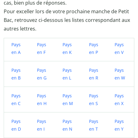
cas, bien plus de réponses.
Pour exceller lors de votre prochaine manche de Petit
Bac, retrouvez ci-dessous les listes correspondant aux
autres lettres.
Pays
Pays
Pays
Pays
Pays
en A
en F
en K
en P
en V
Pays
Pays
Pays
Pays
Pays
en B
en G
en L
en R
en W
Pays
Pays
Pays
Pays
Pays
en C
en H
en M
en S
en X
Pays
Pays
Pays
Pays
Pays
en D
en I
en N
en T
en Y