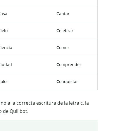
C
asa
C
antar
C
ielo
C
elebrar
C
iencia
C
omer
C
iudad
C
omprender
C
olor
C
onquistar
 a la correcta escritura de la letra c, la
o de Quillbot.