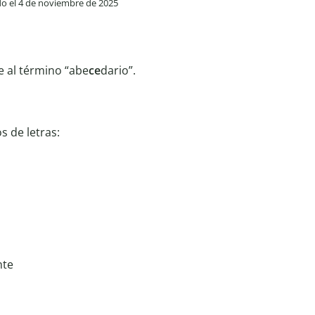
ado el 4 de noviembre de 2025
ie al término “abe
ce
dario”.
s de letras:
nte