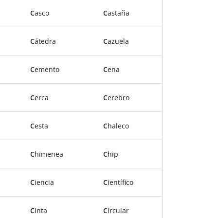
C
asco
C
astaña
C
átedra
C
azuela
C
emento
C
ena
C
erca
C
erebro
C
esta
C
haleco
C
himenea
C
hip
C
iencia
C
ientífico
C
inta
C
ircular