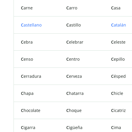
C
arne
C
arro
C
asa
C
astellano
C
astillo
C
atalán
C
ebra
C
elebrar
C
eleste
C
enso
C
entro
C
epillo
C
erradura
C
erveza
C
ésped
C
hapa
C
hatarra
C
hicle
C
hocolate
C
hoque
C
icatriz
C
igarra
C
igüeña
C
ima