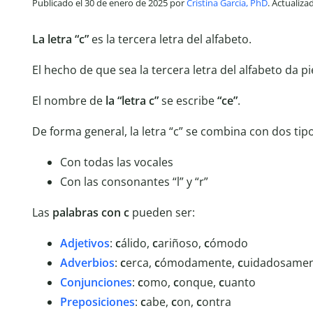
Publicado el 30 de enero de 2025 por
Cristina García, PhD
. Actualiz
La letra “c”
es la tercera letra del alfabeto.
El hecho de que sea la tercera letra del alfabeto da p
El nombre de
la “letra c”
se escribe
“ce”
.
De forma general, la letra “c” se combina con dos tipo
Con todas las vocales
Con las consonantes “l” y “r”
Las
palabras con c
pueden ser:
Adjetivos
:
c
álido,
c
ariñoso,
c
ómodo
Adverbios
:
c
erca,
c
ómodamente,
c
uidadosame
Conjunciones
:
c
omo,
c
onque,
c
uanto
Preposiciones
:
c
abe,
c
on,
c
ontra