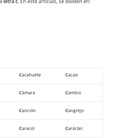
la
letra c
. En este artículo, se dividen en:
C
acahuete
C
acao
C
ámara
C
ambio
C
anción
C
angrejo
C
aracol
C
arácter