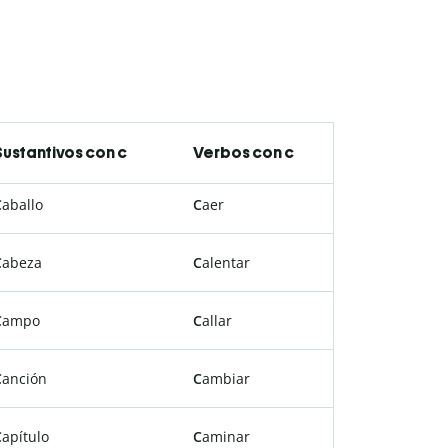
Sustantivos con c
Verbos con c
C
aballo
C
aer
C
abeza
C
alentar
C
ampo
C
allar
C
anción
C
ambiar
C
apítulo
C
aminar