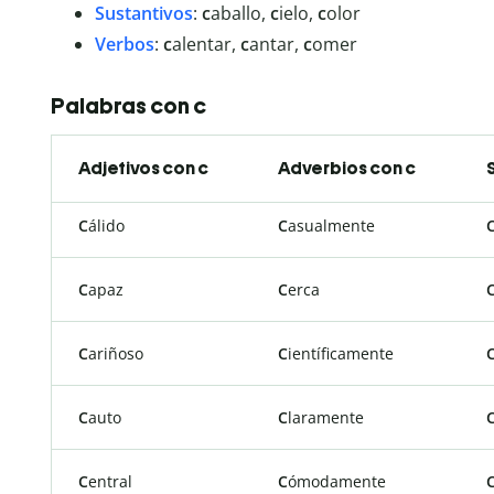
Sustantivos
:
c
aballo,
c
ielo,
c
olor
Verbos
:
c
alentar,
c
antar,
c
omer
Palabras con c
Adjetivos con c
Adverbios con c
C
álido
C
asualmente
C
apaz
C
erca
C
ariñoso
C
ientíficamente
C
auto
C
laramente
C
entral
C
ómodamente