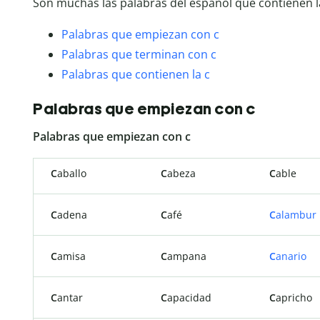
Son muchas las palabras del español que contienen 
Palabras que empiezan con c
Palabras que terminan con c
Palabras que contienen la c
Palabras que empiezan con c
Palabras que empiezan con c
C
aballo
C
abeza
C
able
C
adena
C
afé
C
alambur
C
amisa
C
ampana
C
anario
C
antar
C
apacidad
C
apricho