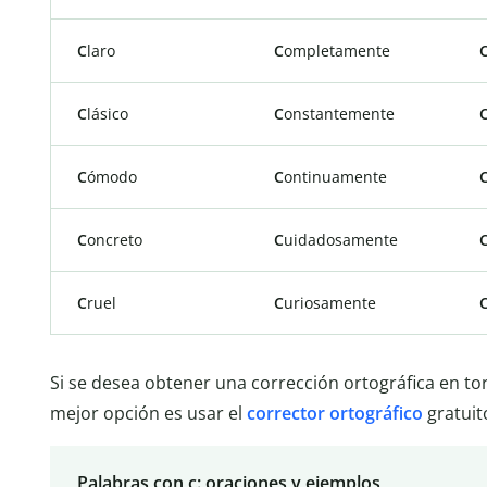
C
laro
C
ompletamente
C
lásico
C
onstantemente
C
ómodo
C
ontinuamente
C
oncreto
C
uidadosamente
C
ruel
C
uriosamente
Si se desea obtener una corrección ortográfica en torno
mejor opción es usar el
corrector ortográfico
gratuit
Palabras con c: oraciones y ejemplos