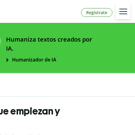
Regístrate
Humaniza textos creados por
IA.
Humanizador de IA
que empiezan y