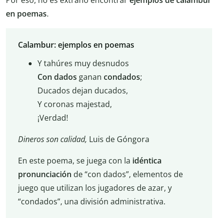
Por eso, no es extraño encontrar
ejemplos de calambur
en poemas
.
Calambur: ejemplos en poemas
Y tahúres muy desnudos
Con dados
ganan
condados
;
Ducados dejan ducados,
Y coronas majestad,
¡Verdad!
Dineros son calidad,
Luis de Góngora
En este poema, se juega con la
idéntica
pronunciación
de “con dados”, elementos de
juego que utilizan los jugadores de azar, y
“condados”, una división administrativa.