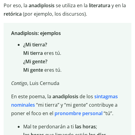
Por eso, la
anadiplosis
se utiliza en la
literatura
y en la
retórica
(por ejemplo, los discursos).
Anadiplosis: ejemplos
¿Mi tierra?
Mi tierra
eres tú.
¿Mi gente?
Mi gente
eres tú.
Contigo
, Luis Cernuda
En este poema, la
anadiplosis
de los
sintagmas
nominales
“mi tierra” y “mi gente” contribuye a
poner el foco en el
pronombre personal
“tú”.
Mal te perdonarán a ti
las horas
;