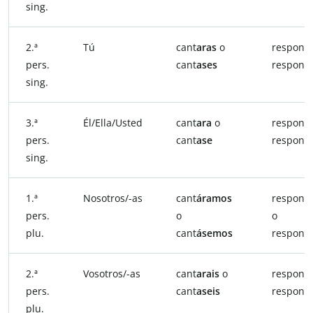
sing.
2.ª
Tú
cant
aras
o
respond
pers.
cant
ases
respond
sing.
3.ª
Él/Ella/Usted
cant
ara
o
respond
pers.
cant
ase
respond
sing.
1.ª
Nosotros/-as
cant
áramos
respond
pers.
o
o
plu.
cant
ásemos
respond
2.ª
Vosotros/-as
cant
arais
o
respond
pers.
cant
aseis
respond
plu.