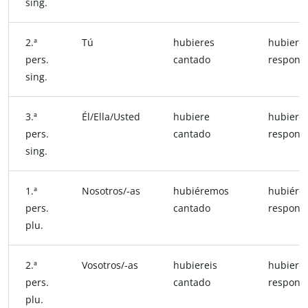
sing.
2.ª
Tú
hubieres
hubiere
pers.
cantado
respond
sing.
3.ª
Él/Ella/Usted
hubiere
hubiere
pers.
cantado
respond
sing.
1.ª
Nosotros/-as
hubiéremos
hubiére
pers.
cantado
respond
plu.
2.ª
Vosotros/-as
hubiereis
hubierei
pers.
cantado
respond
plu.