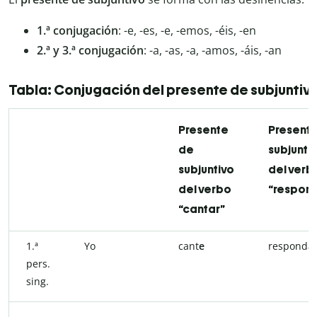
1.ª conjugación
: -e, -es, -e, -emos, -éis, -en
2.ª y 3.ª conjugación
: -a, -as, -a, -amos, -áis, -an
Tabla: Conjugación del presente de subjuntiv
Presente
Present
de
subjunti
subjuntivo
del verb
del verbo
“respon
“cantar”
1.ª
Yo
cant
e
respond
a
pers.
sing.