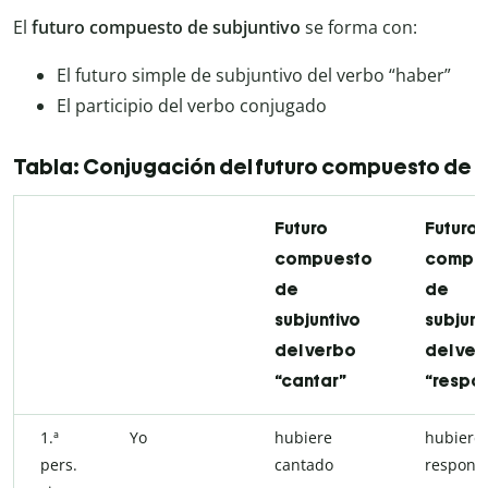
El
futuro compuesto de subjuntivo
se forma con:
El futuro simple de subjuntivo del verbo “haber”
El participio del verbo conjugado
Tabla: Conjugación del futuro compuesto de s
Futuro
Futuro
compuesto
compu
de
de
subjuntivo
subjunt
del verbo
del ve
“cantar”
“respo
1.ª
Yo
hubiere
hubiere
pers.
cantado
respond