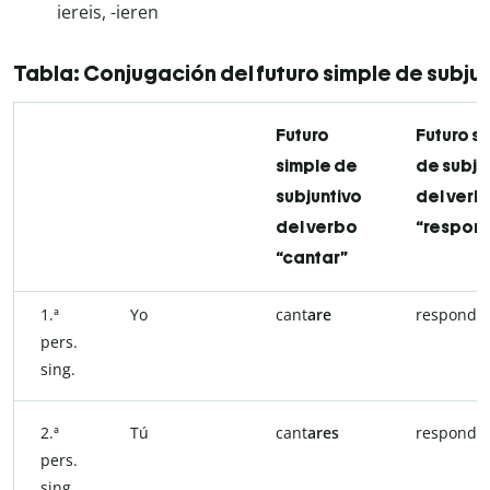
iereis, -ieren
Tabla: Conjugación del futuro simple de subju
Futuro
Futuro s
simple de
de subju
subjuntivo
del verb
del verbo
“respon
“cantar”
1.ª
Yo
cant
are
respond
i
pers.
sing.
2.ª
Tú
cant
ares
respond
i
pers.
sing.