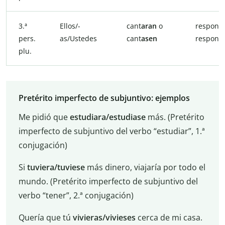
3.ª
Ellos/-
cant
aran
o
respond
pers.
as/Ustedes
cant
asen
respond
plu.
Pretérito imperfecto de subjuntivo: ejemplos
Me pidió que
estudiara/estudiase
más. (Pretérito
imperfecto de subjuntivo del verbo “estudiar”, 1.ª
conjugación)
Si
tuviera/tuviese
más dinero, viajaría por todo el
mundo. (Pretérito imperfecto de subjuntivo del
verbo “tener”, 2.ª conjugación)
Quería que tú
vivieras/vivieses
cerca de mi casa.