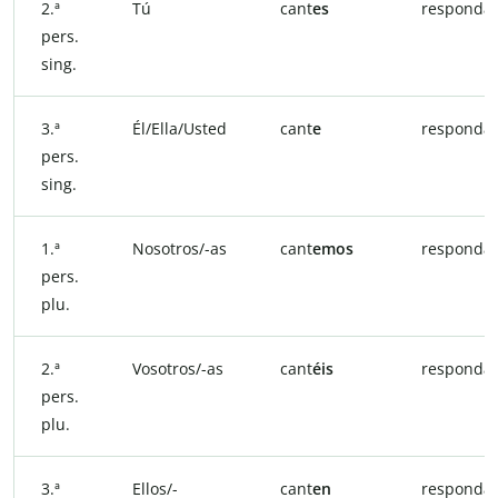
2.ª
Tú
cant
es
respond
a
pers.
sing.
3.ª
Él/Ella/Usted
cant
e
respond
a
pers.
sing.
1.ª
Nosotros/-as
cant
emos
respond
a
pers.
plu.
2.ª
Vosotros/-as
cant
éis
respond
ái
pers.
plu.
3.ª
Ellos/-
cant
en
respond
a