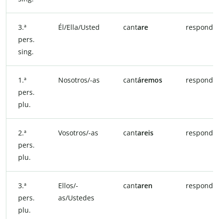
3.ª
Él/Ella/Usted
cant
are
respond
i
pers.
sing.
1.ª
Nosotros/-as
cant
áremos
respond
i
pers.
plu.
2.ª
Vosotros/-as
cant
areis
respondie
pers.
plu.
3.ª
Ellos/-
cant
aren
respondie
pers.
as/Ustedes
plu.