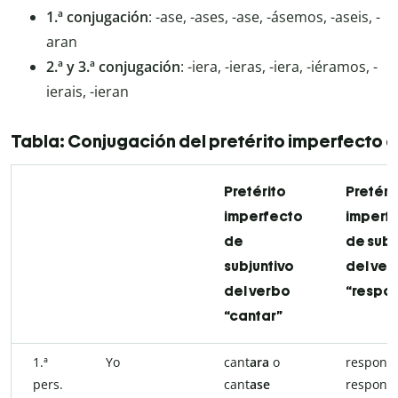
1.ª conjugación
: -ase, -ases, -ase, -ásemos, -aseis, -
aran
2.ª y 3.ª conjugación
: -iera, -ieras, -iera, -iéramos, -
ierais, -ieran
Tabla: Conjugación del pretérito imperfecto d
Pretérito
Pretéri
imperfecto
imperf
de
de subj
subjuntivo
del ver
del verbo
“respo
“cantar”
1.ª
Yo
cant
ara
o
respond
pers.
cant
ase
respond