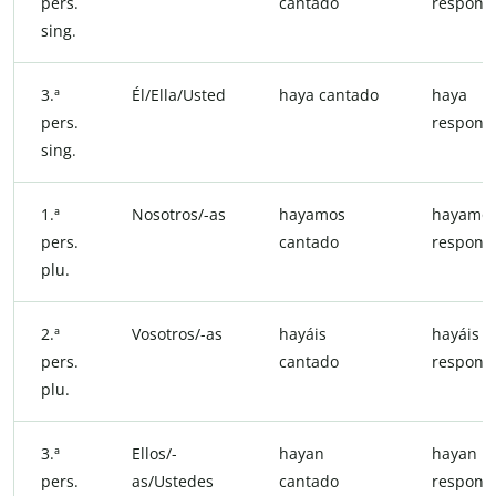
pers.
cantado
respond
sing.
3.ª
Él/Ella/Usted
haya cantado
haya
pers.
respond
sing.
1.ª
Nosotros/-as
hayamos
hayamo
pers.
cantado
respond
plu.
2.ª
Vosotros/-as
hayáis
hayáis
pers.
cantado
respond
plu.
3.ª
Ellos/-
hayan
hayan
pers.
as/Ustedes
cantado
respond