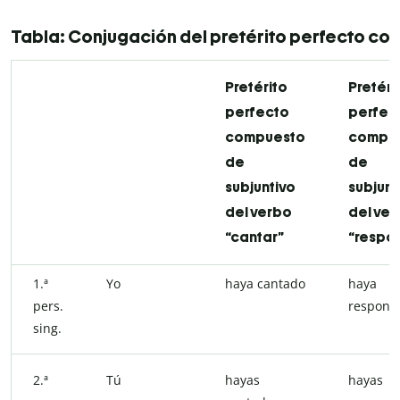
Tabla: Conjugación del pretérito perfecto co
Pretérito
Pretéri
perfecto
perfec
compuesto
compu
de
de
subjuntivo
subjunt
del verbo
del ve
“cantar”
“respo
1.ª
Yo
haya cantado
haya
pers.
respond
sing.
2.ª
Tú
hayas
hayas