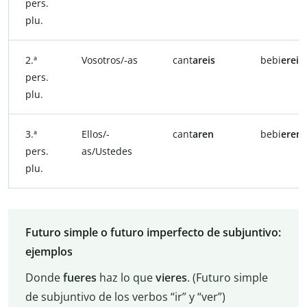
pers.
plu.
2.ª
Vosotros/-as
cant
areis
bebi
ereis
pers.
plu.
3.ª
Ellos/-
cant
aren
bebi
eren
pers.
as/Ustedes
plu.
Futuro simple o futuro imperfecto de subjuntivo:
ejemplos
Donde
fueres
haz lo que
vieres
. (Futuro simple
de subjuntivo de los verbos “ir” y “ver”)