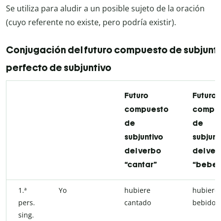
Se utiliza para aludir a un posible sujeto de la oración
(cuyo referente no existe, pero podría existir).
Conjugación del futuro compuesto de subjuntiv
perfecto de subjuntivo
Futuro
Futuro
compuesto
compu
de
de
subjuntivo
subjunt
del verbo
del ve
“cantar”
“beber
1.ª
Yo
hubiere
hubiere
pers.
cantado
bebido
sing.