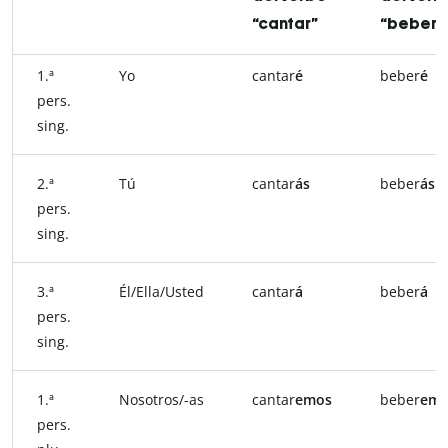
“cantar”
“beber”
1.ª
Yo
cantar
é
beber
é
pers.
sing.
2.ª
Tú
cantar
ás
beber
ás
pers.
sing.
3.ª
Él/Ella/Usted
cantar
á
beber
á
pers.
sing.
1.ª
Nosotros/-as
cantar
emos
beber
emo
pers.