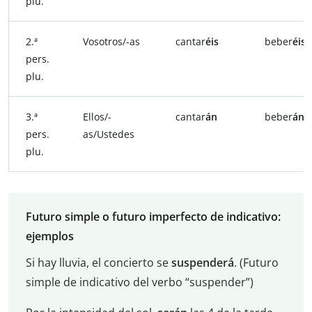
plu.
2.ª
Vosotros/-as
cantar
éis
beber
éis
pers.
plu.
3.ª
Ellos/-
cantar
án
beber
án
pers.
as/Ustedes
plu.
Futuro simple o futuro imperfecto de indicativo:
ejemplos
Si hay lluvia, el concierto se
suspenderá
. (Futuro
simple de indicativo del verbo “suspender”)