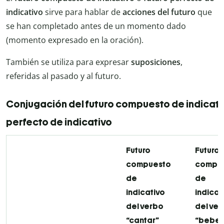
indicativo
sirve para hablar de
acciones del futuro
que
se han completado antes de un momento dado
(momento expresado en la oración).
También se utiliza para expresar
suposiciones
,
referidas al pasado y al futuro.
Conjugación del futuro compuesto de indicativ
perfecto de indicativo
Futuro
Futuro
compuesto
compu
de
de
indicativo
indicat
del verbo
del ve
“cantar”
“beber