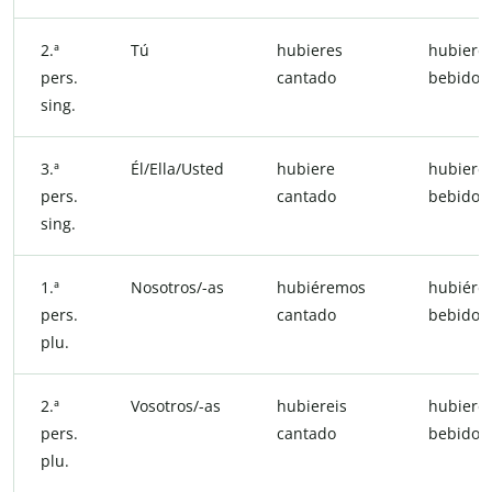
2.ª
Tú
hubieres
hubiere
pers.
cantado
bebido
sing.
3.ª
Él/Ella/Usted
hubiere
hubiere
pers.
cantado
bebido
sing.
1.ª
Nosotros/-as
hubiéremos
hubiére
pers.
cantado
bebido
plu.
2.ª
Vosotros/-as
hubiereis
hubierei
pers.
cantado
bebido
plu.