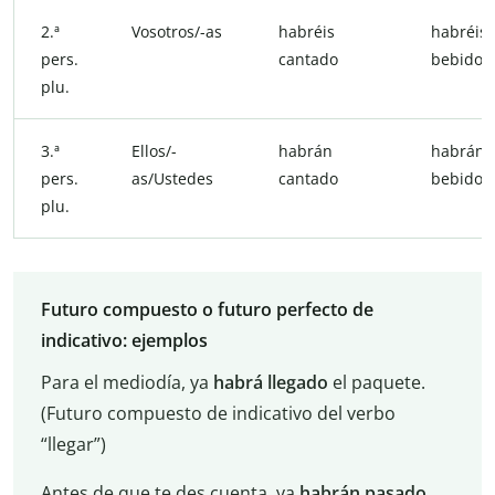
2.ª
Vosotros/-as
habréis
habréis
pers.
cantado
bebido
plu.
3.ª
Ellos/-
habrán
habrán
pers.
as/Ustedes
cantado
bebido
plu.
Futuro compuesto o futuro perfecto de
indicativo: ejemplos
Para el mediodía, ya
habrá llegado
el paquete.
(Futuro compuesto de indicativo del verbo
“llegar”)
Antes de que te des cuenta, ya
habrán pasado