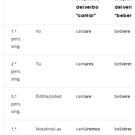
del verbo
del verb
“cantar”
“beber”
1.ª
Yo
cant
are
beb
iere
pers.
sing.
2.ª
Tú
cant
ares
beb
ieres
pers.
sing.
3.ª
Él/Ella/Usted
cant
are
beb
iere
pers.
sing.
1.ª
Nosotros/-as
cantá
remos
beb
iérem