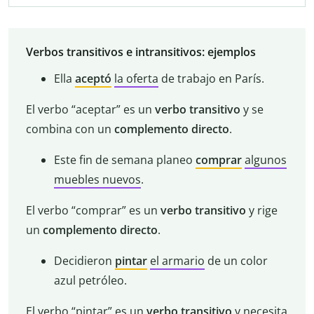
Verbos transitivos e intransitivos: ejemplos
Ella
aceptó
la oferta
de trabajo en París.
El verbo “aceptar” es un
verbo transitivo
y se
combina con un
complemento directo
.
Este fin de semana planeo
comprar
algunos
muebles nuevos
.
El verbo “comprar” es un
verbo transitivo
y rige
un
complemento directo
.
Decidieron
pintar
el armario
de un color
azul petróleo.
El verbo “pintar” es un
verbo transitivo
y necesita