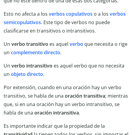
que no esté dentro de una de esas dos categorías.
Esto no afecta a los
verbos copulativos
o a los
verbos
semicopulativos
. Este tipo de verbos no puede
clasificarse en transitivos o intransitivos.
Un
verbo transitivo
es aquel
verbo
que necesita o rige
un
complemento directo
.
Un
verbo intransitivo
es aquel verbo que no necesita
un
objeto directo
.
Por extensión, cuando en una oración hay un verbo
transitivo, se habla de una
oración transitiva
; mientras
que, si en una oración hay un verbo intransitivo, se
habla de una
oración intransitiva
.
Es importante indicar que la propiedad de la
transitividad
la tienen todos los verbos, sin importar el