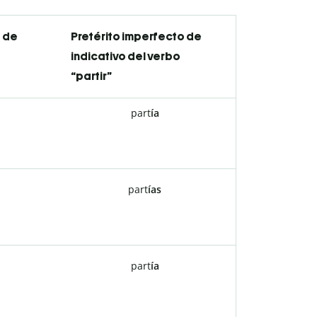
o de
Pretérito imperfecto de
indicativo del verbo
“partir”
part
ía
part
ías
part
ía