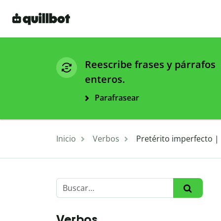
Reescribe frases y párrafos
enteros.
Parafrasear
Inicio
Verbos
Pretérito imperfecto |
Verbos