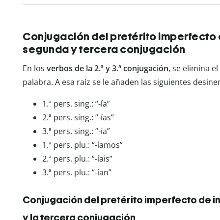
Conjugación del pretérito imperfecto 
segunda y tercera conjugación
En los
verbos de la 2.ª y 3.ª conjugación
, se elimina el
palabra. A esa raíz se le añaden las siguientes desine
1.ª pers. sing.: “-ía”
2.ª pers. sing.: “-ías”
3.ª pers. sing.: “-ía”
1.ª pers. plu.: “-íamos”
2.ª pers. plu.: “-íais”
3.ª pers. plu.: “-ían”
Conjugación del pretérito imperfecto de i
y la tercera conjugación