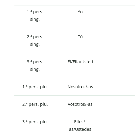
1.ª pers.
Yo
sing.
2.ª pers.
Tú
sing.
3.ª pers.
Él/Ella/Usted
sing.
1.ª pers. plu.
Nosotros/-as
2.ª pers. plu.
Vosotros/-as
3.ª pers. plu.
Ellos/-
as/Ustedes