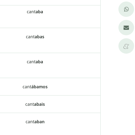
cant
aba
cant
abas
cant
aba
cant
ábamos
cant
abais
cant
aban