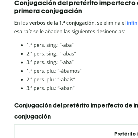
Conjugación del pretérito imperfecto 
primera conjugación
En los
verbos de la 1.ª conjugación
, se elimina el
infin
esa raíz se le añaden las siguientes desinencias:
1.ª pers. sing.: “-aba”
2.ª pers. sing.: “-abas”
3.ª pers. sing.: “-aba”
1.ª pers. plu.: “-ábamos”
2.ª pers. plu.: “-abais”
3.ª pers. plu.: “-aban”
Conjugación del pretérito imperfecto de i
conjugación
Pretérito