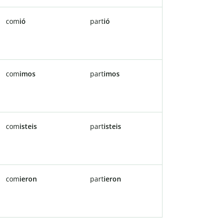
com
ió
part
ió
com
imos
part
imos
com
isteis
part
isteis
com
ieron
part
ieron