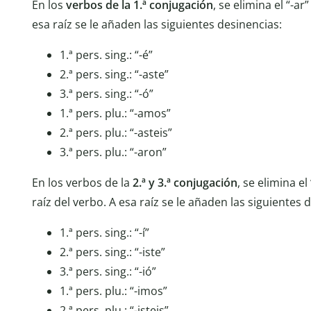
En los
verbos de la 1.ª conjugación
, se elimina el “-ar
esa raíz se le añaden las siguientes desinencias:
1.ª pers. sing.: “-é”
2.ª pers. sing.: “-aste”
3.ª pers. sing.: “-ó”
1.ª pers. plu.: “-amos”
2.ª pers. plu.: “-asteis”
3.ª pers. plu.: “-aron”
En los verbos de la
2.ª y 3.ª conjugación
, se elimina el 
raíz del verbo. A esa raíz se le añaden las siguientes 
1.ª pers. sing.: “-í”
2.ª pers. sing.: “-iste”
3.ª pers. sing.: “-ió”
1.ª pers. plu.: “-imos”
2.ª pers. plu.: “-isteis”