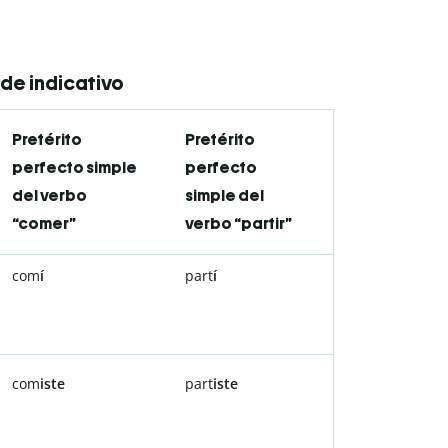
de indicativo
Pretérito
Pretérito
perfecto simple
perfecto
del verbo
simple del
“comer”
verbo “partir”
com
í
part
í
com
iste
part
iste