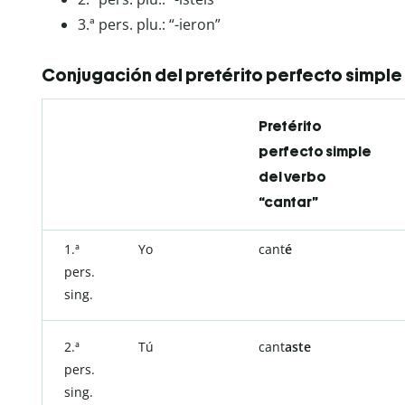
3.ª pers. plu.: “-ieron”
Conjugación del pretérito perfecto simple 
Pretérito
perfecto simple
del verbo
“cantar”
1.ª
Yo
cant
é
pers.
sing.
2.ª
Tú
cant
aste
pers.
sing.