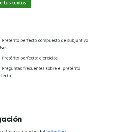
e tus textos
Pretérito perfecto compuesto de subjuntivo
Usos
Pretérito perfecto: ejercicios
Preguntas frecuentes sobre el pretérito
rfecto
ugación
 se forma a partir del
infinitivo
.