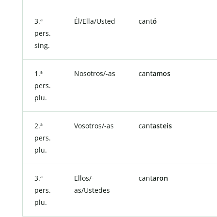
3.ª
Él/Ella/Usted
cant
ó
pers.
sing.
1.ª
Nosotros/-as
cant
amos
pers.
plu.
2.ª
Vosotros/-as
cant
asteis
pers.
plu.
3.ª
Ellos/-
cant
aron
pers.
as/Ustedes
plu.