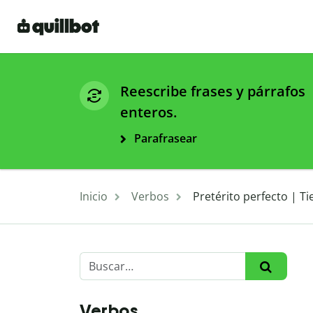
Reescribe frases y párrafos
enteros.
Parafrasear
Inicio
Verbos
Pretérito perfecto | T
Verbos