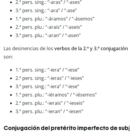
2.ª pers. sing.: “-aras” / “-ases”
3.ª pers. sing.: “-ara” / “-ase”
1.ª pers. plu.: “-áramos” / “-ásemos”
2.ª pers. plu.: “-arais” / “-aseis”
3.ª pers. plu.: “-aran” / “-asen”
Las desinencias de los
verbos de la 2.ª y 3.ª conjugación
son:
1.ª pers. sing.: “-iera” / “-iese”
2.ª pers. sing.: “-ieras” / “-ieses”
3.ª pers. sing.: “-iera” / “-iese”
1.ª pers. plu.: “-iéramos” / “-iésemos”
2.ª pers. plu.: “-ierais” / “-ieseis”
3.ª pers. plu.: “-ieran” / “-iesen”
Conjugación del pretérito imperfecto de subj