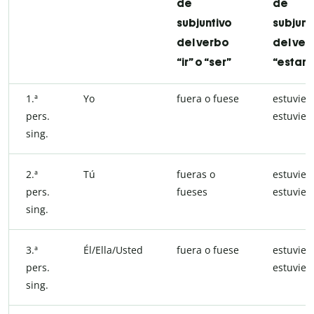
de
de
subjuntivo
subjunt
del verbo
del ver
“ir” o “ser”
“estar”
1.ª
Yo
fuera o fuese
estuvier
pers.
estuvies
sing.
2.ª
Tú
fueras o
estuvier
pers.
fueses
estuvies
sing.
3.ª
Él/Ella/Usted
fuera o fuese
estuvier
pers.
estuvies
sing.