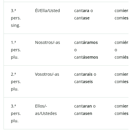
3.ª
Él/Ella/Usted
cant
ara
o
com
iera
pers.
cant
ase
com
iese
sing.
1.ª
Nosotros/-as
cant
áramos
com
iér
pers.
o
o
plu.
cant
ásemos
com
iés
2.ª
Vosotros/-as
cant
arais
o
com
ierai
pers.
cant
aseis
com
iese
plu.
3.ª
Ellos/-
cant
aran
o
com
iera
pers.
as/Ustedes
cant
asen
com
iese
plu.