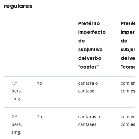
regulares
Pretérito
Pretéri
imperfecto
imperf
de
de
subjuntivo
subjunt
del verbo
del ver
“cantar”
“comer
1.ª
Yo
cant
ara
o
com
iera
pers.
cant
ase
com
iese
sing.
2.ª
Tú
cant
aras
o
com
iera
pers.
cant
ases
com
iese
sing.