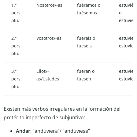
1.ª
Nosotros/-as
fuéramos o
estuvié
pers.
fuésemos
o
plu.
estuvié
2.ª
Vosotros/-as
fuerais o
estuviera
pers.
fueseis
estuvies
plu.
3.ª
Ellos/-
fueran o
estuvier
pers.
as/Ustedes
fuesen
estuvies
plu.
Existen más verbos irregulares en la formación del
pretérito imperfecto de subjuntivo:
Andar
: “anduviera”/ “anduviese”