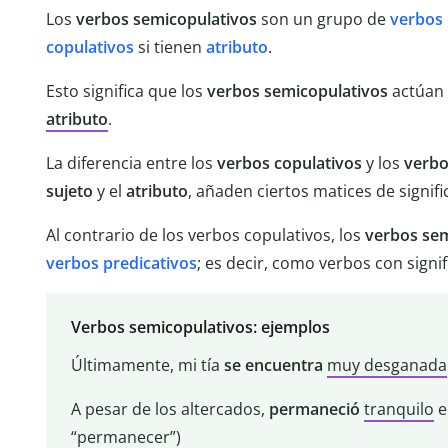
Los
verbos semicopulativos
son un grupo de
verbos
copulativos
si tienen
atributo
.
Esto significa que los
verbos semicopulativos
actúan 
atributo
.
La diferencia entre los
verbos copulativos
y los
verbo
sujeto
y el
atributo
, añaden ciertos matices de signifi
Al contrario de los verbos copulativos, los
verbos sem
verbos predicativos
; es decir, como verbos con signi
Verbos semicopulativos: ejemplos
Últimamente, mi tía
se encuentra
muy desganada
A pesar de los altercados,
permaneció
tranquilo
e
“permanecer”)