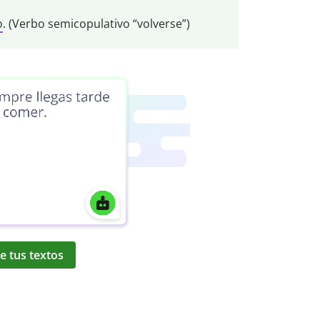
o
. (Verbo semicopulativo “volverse”)
e tus textos