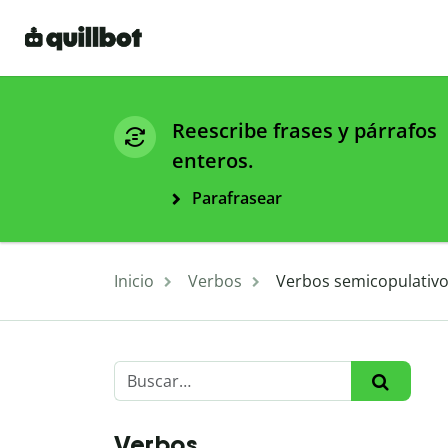
Reescribe frases y párrafos
enteros.
Parafrasear
Inicio
Verbos
Verbos semicopulativos
Verbos