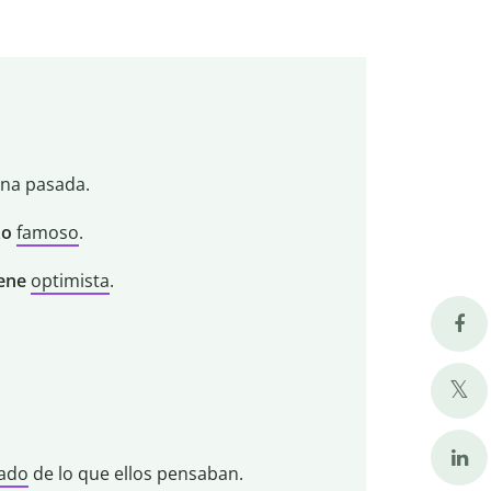
na pasada.
zo
famoso
.
iene
optimista
.
ado
de lo que ellos pensaban.