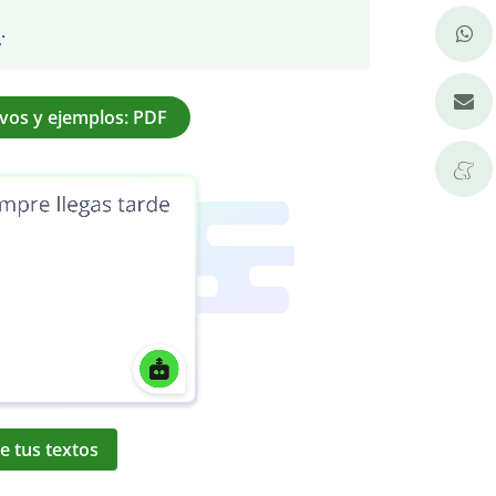
a
.
ivos y ejemplos: PDF
e tus textos