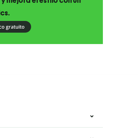
 y mejora el estilo con un
ics.
co gratuito