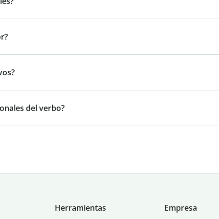
les?
or?
vos?
onales del verbo?
Herramientas
Empresa