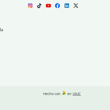
da
Hecho con
en
UIUC