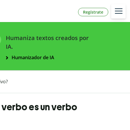
Regístrate
Humaniza textos creados por
IA.
Humanizador de IA
ivo?
 verbo es un verbo