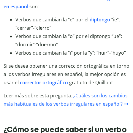
en español
son:
Verbos que cambian la “e” por el
diptongo
“ie”:
“cerrar”-“c
ie
rro”
Verbos que cambian la “o” por el diptongo “ue”:
“dormir”-“d
ue
rmo”
Verbos que cambian la “i” por la “y”: “huir”-“hu
y
o”
Si se desea obtener una corrección ortográfica en torno
a los verbos irregulares en español, la mejor opción es
usar el
corrector ortográfico
gratuito de Quillbot.
Leer más sobre esta pregunta:
¿Cuáles son los cambios
más habituales de los verbos irregulares en español?
¿Cómo se puede saber si un verbo