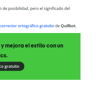
o de posibilidad, pero el significado del
corrector ortográfico gratuito
de
Quillbot
.
 y mejora el estilo con un
ics.
co gratuito