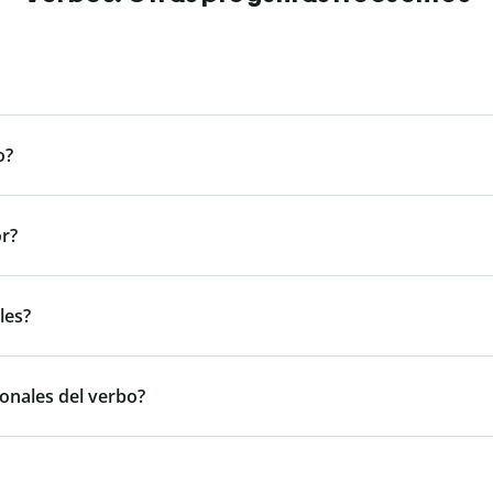
o?
or?
les?
onales del verbo?