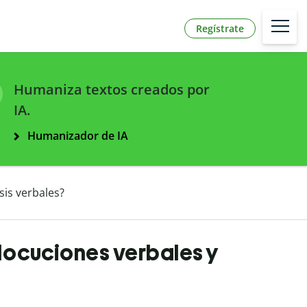
Regístrate
Humaniza textos creados por
IA.
Humanizador de IA
sis verbales?
e locuciones verbales y