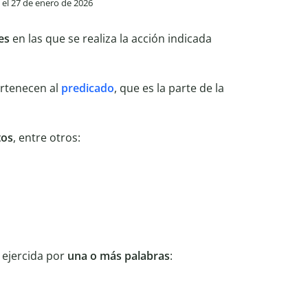
o el 27 de enero de 2026
es
en las que se realiza la acción indicada
rtenecen al
predicado
, que es la parte de la
tos
, entre otros:
 ejercida por
una o más palabras
: