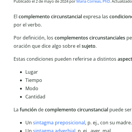
Publicado el 2 de mayo de 2024 por
María Correas, PhD
. Actualizad
El
complemento circunstancial
expresa las
condicion
por el verbo.
Por definición, los
complementos circunstanciales
pe
oración que dice algo sobre el
sujeto
.
Estas condiciones pueden referirse a distintos
aspec
Lugar
Tiempo
Modo
Cantidad
La
función
de
complemento circunstancial
puede ser
Un
sintagma preposicional
, p. ej., con su madre.
Un
sintagma adverbial
, p. ej., ayer, mal.