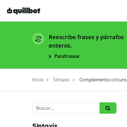
Reescribe frases y párrafos
enteros.
Parafrasear
Inicio
Sintaxis
Complemento circunsta
Sintaxis