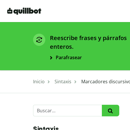
Reescribe frases y párrafos
enteros.
Parafrasear
Inicio
Sintaxis
Marcadores discursivo
Sintaxis