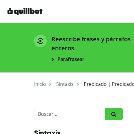
Reescribe frases y párrafos
enteros.
Parafrasear
Inicio
Sintaxis
Predicado | Predicado
Sintaxis