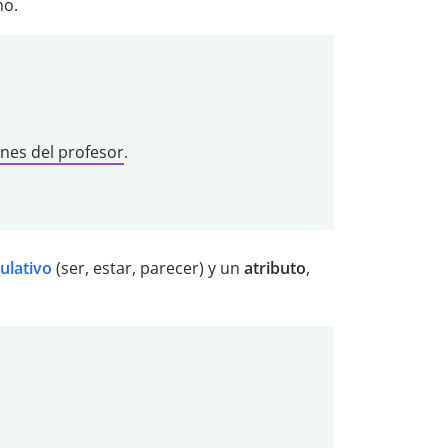
mo.
ones del profesor
.
ulativo
(ser, estar, parecer) y un
atributo
,