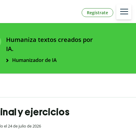
Regístrate
Humaniza textos creados por
IA.
Humanizador de IA
nal y ejercicios
do el 24 de julio de 2026