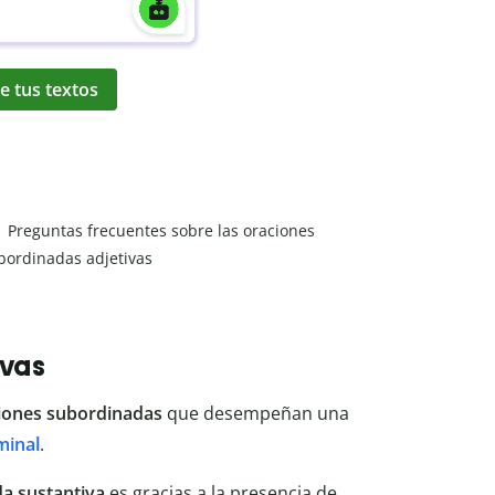
e tus textos
Preguntas frecuentes sobre las oraciones
bordinadas adjetivas
ivas
iones subordinadas
que desempeñan una
minal
.
da sustantiva
es gracias a la presencia de