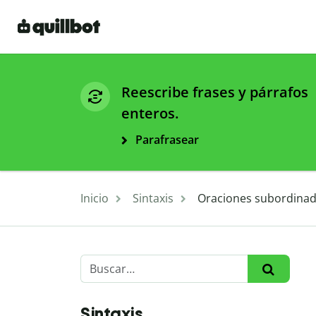
Reescribe frases y párrafos
enteros.
Parafrasear
Inicio
Sintaxis
Oraciones subordinad
Sintaxis