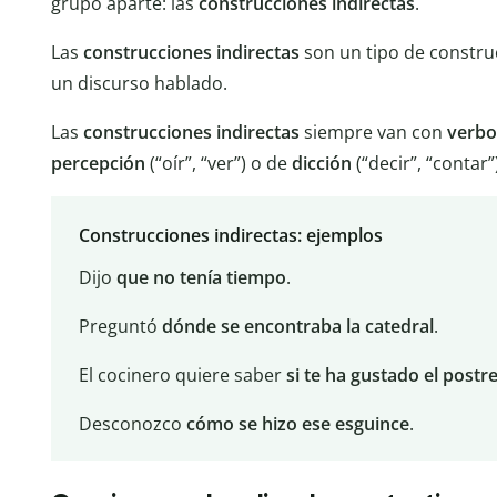
grupo aparte: las
construcciones indirectas
.
Las
construcciones indirectas
son un tipo de constru
un discurso hablado.
Las
construcciones indirectas
siempre van con
verbo
percepción
(“oír”, “ver”) o de
dicción
(“decir”, “contar”
Construcciones indirectas: ejemplos
Dijo
que no tenía tiempo
.
Preguntó
dónde se encontraba la catedral
.
El cocinero quiere saber
si te ha gustado el postr
Desconozco
cómo se hizo ese esguince
.