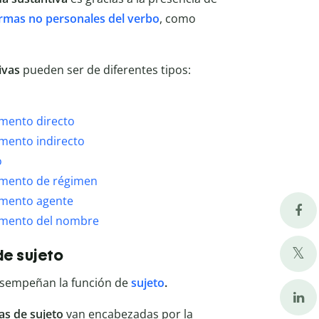
rmas no personales del verbo
, como
ivas
pueden ser de diferentes tipos:
mento directo
mento indirecto
o
emento de régimen
emento agente
emento del nombre
e sujeto
sempeñan la función de
sujeto
.
as de sujeto
van encabezadas por la