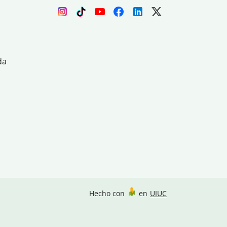
da
Hecho con
en
UIUC