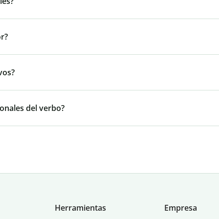
les?
or?
vos?
onales del verbo?
Herramientas
Empresa