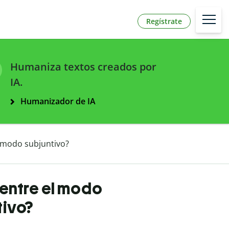
Regístrate
Humaniza textos creados por
IA.
Humanizador de IA
l modo subjuntivo?
 entre el modo
tivo?