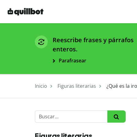
Reescribe frases y párrafos
enteros.
Parafrasear
Inicio
Figuras literarias
¿Qué es la ir
Figuras literarias