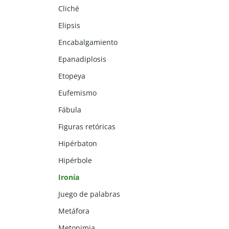
Cliché
Elipsis
Encabalgamiento
Epanadiplosis
Etopeya
Eufemismo
Fábula
Figuras retóricas
Hipérbaton
Hipérbole
Ironía
Juego de palabras
Metáfora
Metonimia