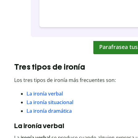
Parafrasea tus
Tres tipos de ironía
Los tres tipos de ironía más frecuentes son:
La ironía verbal
La ironía situacional
La ironía dramática
La ironía verbal
La
ironía
verbal
se produce cuando alguien expresa u