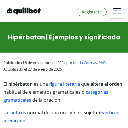
Regístrate
Hipérbaton | Ejemplos y significado
Publicado el 8 de noviembre de 2024 por
María Correas, PhD
.
Actualizado el 27 de enero de 2026
El
hipérbaton
es una
figura literaria
que
altera el orden
habitual de elementos gramaticales o
categorías
gramaticales
de la oración.
La
sintaxis
normal de una oración es
sujeto
+
verbo
+
predicado
.